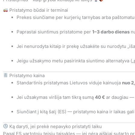
Pristatymo būdai ir terminai
Prekes siunčiame per kurjerių tarnybas arba paštomatus 
Paprastai siuntimus pristatome per
1–3 darbo dienas
nu
Jei nenurodyta kitaip ir prekę užsakėte su nurodytu „išan
Jeigu užsakymo metu pasirinkta siuntimo alternatyva („p
Pristatymo kaina
Standartinis pristatymas Lietuvos viduje kainuoja
nuo 2
Jei užsakymas viršija tam tikrą sumą
40 €
ar daugiau — 
Siunčiant į kitą šalį (ES) — pristatymo kaina ir laikas 
Ką daryti, jei prekė nepavyko pristatyti laiku
Pagal ES vartotojų teisių taisykles — jei nėra aiškiai sutarto p