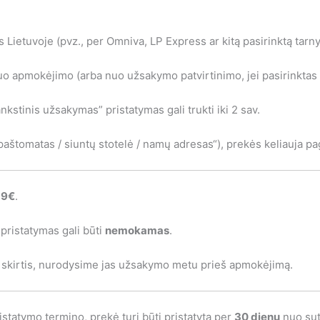
Lietuvoje (pvz., per Omniva, LP Express ar kitą pasirinktą tarny
o apmokėjimo (arba nuo užsakymo patvirtinimo, jei pasirinktas
kstinis užsakymas” pristatymas gali trukti iki 2 sav.
aštomatas / siuntų stotelė / namų adresas“), prekės keliauja pag
,9€
.
pristatymas gali būti
nemokamas
.
gali skirtis, nurodysime jas užsakymo metu prieš apmokėjimą.
ristatymo termino, prekė turi būti pristatyta per
30 dienų
nuo sut