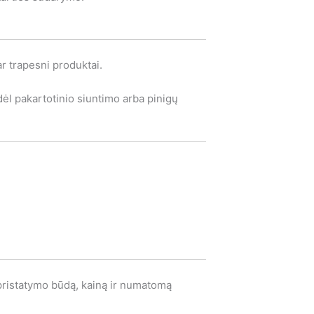
ar trapesni produktai.
ėl pakartotinio siuntimo arba pinigų
 pristatymo būdą, kainą ir numatomą