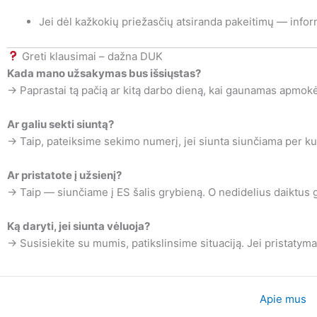
Jei dėl kažkokių priežasčių atsiranda pakeitimų — info
Greti klausimai – dažna DUK
Kada mano užsakymas bus išsiųstas?
→ Paprastai tą pačią ar kitą darbo dieną, kai gaunamas apmok
Ar galiu sekti siuntą?
→ Taip, pateiksime sekimo numerį, jei siunta siunčiama per kur
Ar pristatote į užsienį?
→ Taip — siunčiame į ES šalis grybieną. O nedidelius daiktus ga
Ką daryti, jei siunta vėluoja?
→ Susisiekite su mumis, patikslinsime situaciją. Jei pristatym
Apie mus