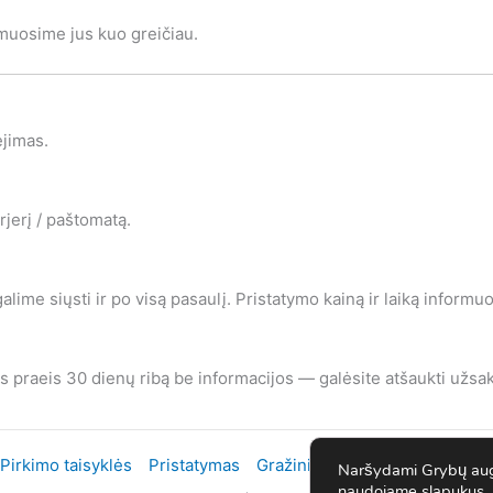
rmuosime jus kuo greičiau.
ėjimas.
jerį / paštomatą.
lime siųsti ir po visą pasaulį. Pristatymo kainą ir laiką inform
as praeis 30 dienų ribą be informacijos — galėsite atšaukti užsa
Pirkimo taisyklės
Pristatymas
Gražinimai
Privatumo politik
Naršydami Grybų augi
naudojame slapukus, k