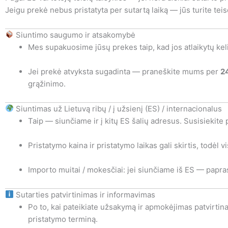
Jeigu prekė nebus pristatyta per sutartą laiką — jūs turite tei
Siuntimo saugumo ir atsakomybė
Mes supakuosime jūsų prekes taip, kad jos atlaikytų keli
Jei prekė atvyksta sugadinta — praneškite mums per
2
grąžinimo.
Siuntimas už Lietuvą ribų / į užsienį (ES) / internacionalus
Taip — siunčiame ir į kitų ES šalių adresus. Susisiekite 
Pristatymo kaina ir pristatymo laikas gali skirtis, todėl
Importo muitai / mokesčiai: jei siunčiame iš ES — papras
Sutarties patvirtinimas ir informavimas
Po to, kai pateikiate užsakymą ir apmokėjimas patvirtina
pristatymo terminą.