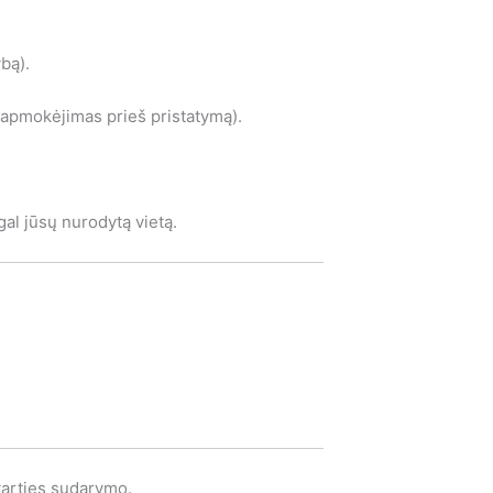
bą).
 apmokėjimas prieš pristatymą).
al jūsų nurodytą vietą.
arties sudarymo.