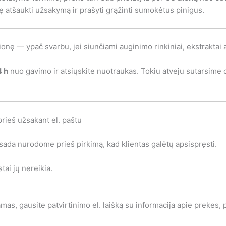
sę atšaukti užsakymą ir prašyti grąžinti sumokėtus pinigus.
onę — ypač svarbu, jei siunčiami auginimo rinkiniai, ekstraktai 
4 h
nuo gavimo ir atsiųskite nuotraukas. Tokiu atveju sutarsime d
prieš užsakant el. paštu
 visada nurodome prieš pirkimą, kad klientas galėtų apsispręsti.
tai jų nereikia.
mas, gausite patvirtinimo el. laišką su informacija apie prekes,