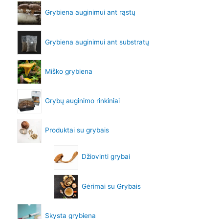
Grybiena auginimui ant rąstų
Grybiena auginimui ant substratų
Miško grybiena
Grybų auginimo rinkiniai
Produktai su grybais
Džiovinti grybai
Gėrimai su Grybais
Skysta grybiena