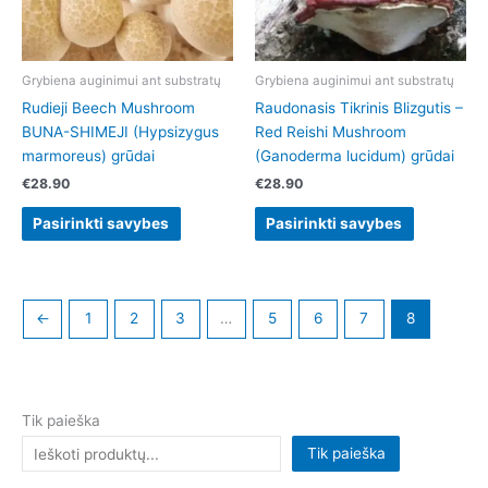
options
options
may
may
be
be
chosen
chosen
Grybiena auginimui ant substratų
Grybiena auginimui ant substratų
on
on
Rudieji Beech Mushroom
Raudonasis Tikrinis Blizgutis –
the
the
BUNA-SHIMEJI (Hypsizygus
Red Reishi Mushroom
product
product
marmoreus) grūdai
(Ganoderma lucidum) grūdai
page
page
€
28.90
€
28.90
Pasirinkti savybes
Pasirinkti savybes
←
1
2
3
…
5
6
7
8
Tik paieška
Tik paieška