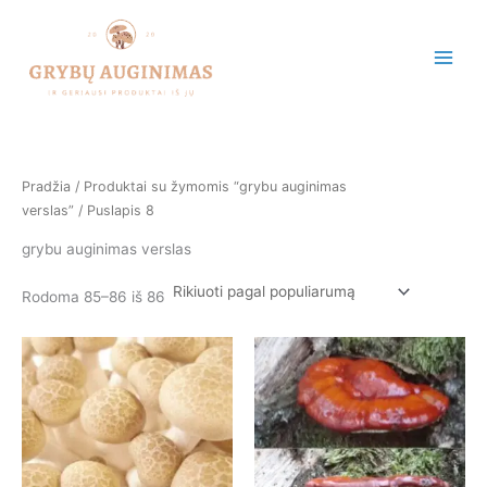
Rūšiuojama
Pereiti
pagal
populiarumą
prie
turinio
Pradžia
/
Produktai su žymomis “grybu auginimas
verslas”
/ Puslapis 8
grybu auginimas verslas
Rodoma 85–86 iš 86
This
This
product
product
has
has
multiple
multiple
variants.
variants.
The
The