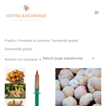
Rūšiuojama
Pereiti
pagal
populiarumą
prie
turinio
Pradžia
/ Produktai su žymomis “Gurmaniški grybai”
Gurmaniški grybai
Rodomi visi rezultatai: 4