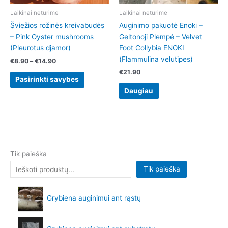
chosen
Laikinai neturime
Laikinai neturime
on
Šviežios rožinės kreivabudės
Auginimo pakuotė Enoki –
the
– Pink Oyster mushrooms
Geltonoji Plempė – Velvet
product
(Pleurotus djamor)
Foot Collybia ENOKI
page
(Flammulina velutipes)
€
8.90
–
€
14.90
€
21.90
Pasirinkti savybes
Daugiau
Tik paieška
Tik paieška
Grybiena auginimui ant rąstų