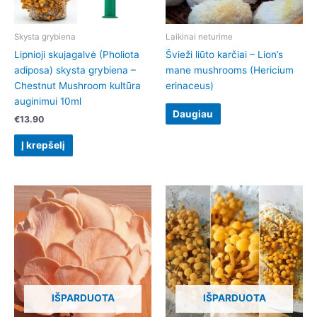
Skysta grybiena
Laikinai neturime
Lipnioji skujagalvė (Pholiota
Švieži liūto karčiai – Lion’s
adiposa) skysta grybiena –
mane mushrooms (Hericium
Chestnut Mushroom kultūra
erinaceus)
auginimui 10ml
Daugiau
€
13.90
Į krepšelį
Price
This
range:
product
€8.90
has
through
€14.90
multiple
variants.
The
options
IŠPARDUOTA
IŠPARDUOTA
may
be