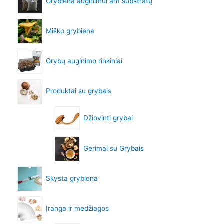
Grybiena auginimui ant substratų
Miško grybiena
Grybų auginimo rinkiniai
Produktai su grybais
Džiovinti grybai
Gėrimai su Grybais
Skysta grybiena
Įranga ir medžiagos