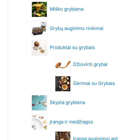
Miško grybiena
Grybų auginimo rinkiniai
Produktai su grybais
Džiovinti grybai
Gėrimai su Grybais
Skysta grybiena
Įranga ir medžiagos
Įranga auginimui ant