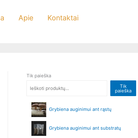
ra
Apie
Kontaktai
Tik paieška
Tik
paieška
Grybiena auginimui ant rąstų
Grybiena auginimui ant substratų