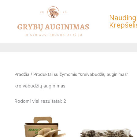
Rūšiuojama
Pereiti
pagal
prie
populiarumą
Naudinga
turinio
Krepšeli
Pradžia
/ Produktai su žymomis “kreivabudžių auginimas”
kreivabudžių auginimas
Rodomi visi rezultatai: 2