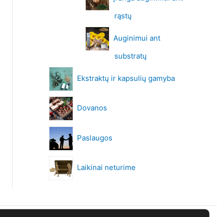
rąstų
Auginimui ant
substratų
Ekstraktų ir kapsulių gamyba
Dovanos
Paslaugos
Laikinai neturime