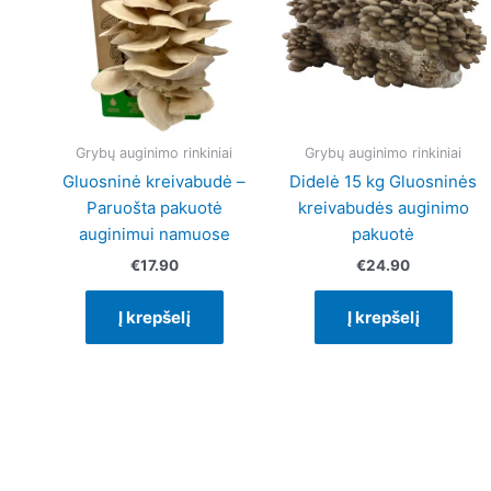
Grybų auginimo rinkiniai
Grybų auginimo rinkiniai
Gluosninė kreivabudė –
Didelė 15 kg Gluosninės
Paruošta pakuotė
kreivabudės auginimo
auginimui namuose
pakuotė
€
17.90
€
24.90
Į krepšelį
Į krepšelį