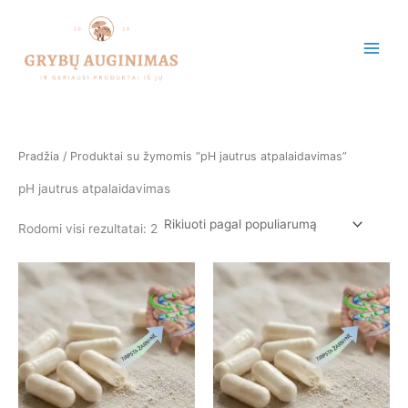
Rūšiuojama
Pereiti
pagal
populiarumą
prie
turinio
Pradžia
/ Produktai su žymomis “pH jautrus atpalaidavimas”
pH jautrus atpalaidavimas
Rodomi visi rezultatai: 2
Price
Price
This
This
range:
range:
product
product
€9.90
€9.90
has
has
through
through
€32.90
€32.90
multiple
multiple
variants.
variants.
The
The
options
options