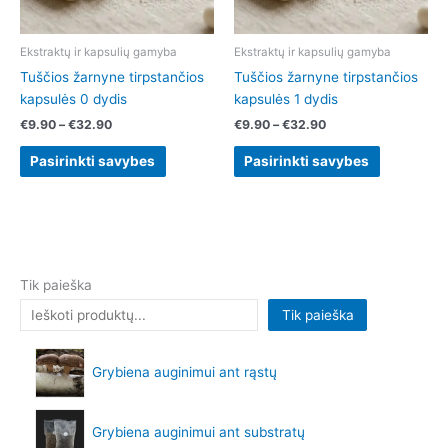
may
may
be
be
chosen
chosen
Ekstraktų ir kapsulių gamyba
Ekstraktų ir kapsulių gamyba
on
on
Tuščios žarnyne tirpstančios
Tuščios žarnyne tirpstančios
the
the
kapsulės 0 dydis
kapsulės 1 dydis
product
product
€
9.90
–
€
32.90
€
9.90
–
€
32.90
page
page
Pasirinkti savybes
Pasirinkti savybes
Tik paieška
Tik paieška
Grybiena auginimui ant rąstų
Grybiena auginimui ant substratų