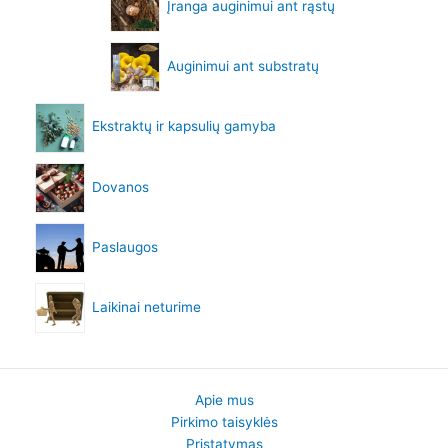
Įranga auginimui ant rąstų
Auginimui ant substratų
Ekstraktų ir kapsulių gamyba
Dovanos
Paslaugos
Laikinai neturime
Apie mus
Pirkimo taisyklės
Pristatymas