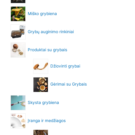
Miško grybiena
Grybų auginimo rinkiniai
Produktai su grybais
Džiovinti grybai
Gėrimai su Grybais
Skysta grybiena
Įranga ir medžiagos