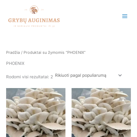
Rūšiuojama
Pereiti
pagal
populiarumą
prie
turinio
Pradžia
/ Produktai su žymomis “PHOENIX”
PHOENIX
Rodomi visi rezultatai: 2
Price
This
This
range:
product
product
€6.00
has
has
through
€89.90
multiple
multiple
variants.
variants.
The
The
options
options