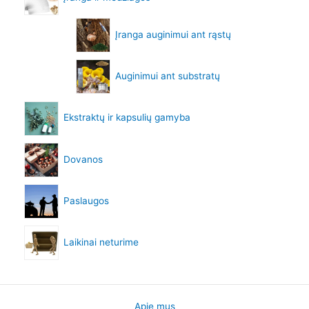
Įranga auginimui ant rąstų
Auginimui ant substratų
Ekstraktų ir kapsulių gamyba
Dovanos
Paslaugos
Laikinai neturime
Apie mus