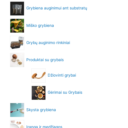
Grybiena auginimui ant substratų
Miško grybiena
Grybų auginimo rinkiniai
Produktai su grybais
Džiovinti grybai
Gėrimai su Grybais
Skysta grybiena
Įranga ir medžiagos