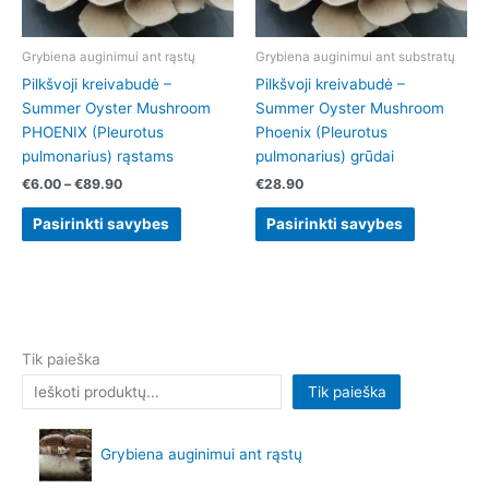
may
may
be
be
chosen
chosen
Grybiena auginimui ant rąstų
Grybiena auginimui ant substratų
on
on
Pilkšvoji kreivabudė –
Pilkšvoji kreivabudė –
the
the
Summer Oyster Mushroom
Summer Oyster Mushroom
product
product
PHOENIX (Pleurotus
Phoenix (Pleurotus
page
page
pulmonarius) rąstams
pulmonarius) grūdai
€
6.00
–
€
89.90
€
28.90
Pasirinkti savybes
Pasirinkti savybes
Tik paieška
Tik paieška
Grybiena auginimui ant rąstų