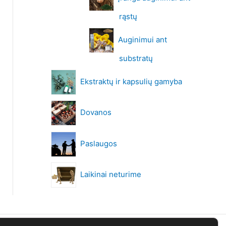
rąstų
Auginimui ant
substratų
Ekstraktų ir kapsulių gamyba
Dovanos
Paslaugos
Laikinai neturime