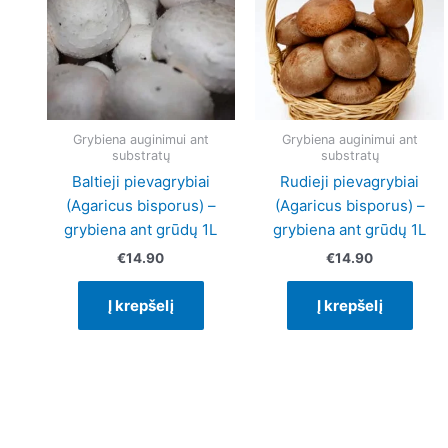
Grybiena auginimui ant
Grybiena auginimui ant
substratų
substratų
Baltieji pievagrybiai
Rudieji pievagrybiai
(Agaricus bisporus) –
(Agaricus bisporus) –
grybiena ant grūdų 1L
grybiena ant grūdų 1L
€
14.90
€
14.90
Į krepšelį
Į krepšelį