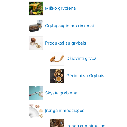
Miško grybiena
Grybų auginimo rinkiniai
Produktai su grybais
Džiovinti grybai
Gėrimai su Grybais
Skysta grybiena
Įranga ir medžiagos
Įranga auginimui ant