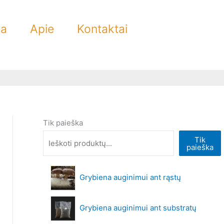
ra
Apie
Kontaktai
Tik paieška
Tik
paieška
Grybiena auginimui ant rąstų
Grybiena auginimui ant substratų