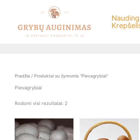
Rūšiuojama
Pereiti
pagal
prie
populiarumą
Naudinga
turinio
Krepšeli
Pradžia
/ Produktai su žymomis “Pievagrybiai”
Pievagrybiai
Rodomi visi rezultatai: 2