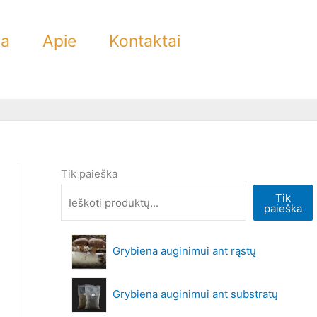
ra
Apie
Kontaktai
Tik paieška
Tik
paieška
Grybiena auginimui ant rąstų
Grybiena auginimui ant substratų