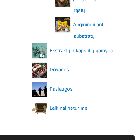
rąstų
Auginimui ant
substratų
Ekstraktų ir kapsulių gamyba
Dovanos
Paslaugos
Laikinai neturime