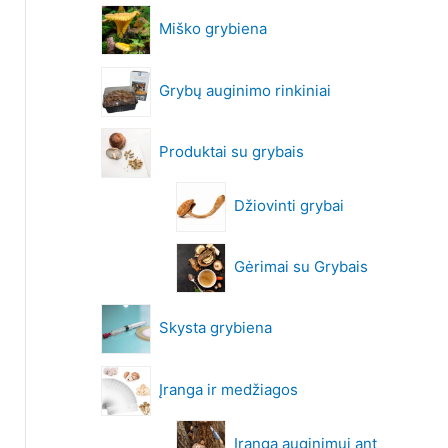
Miško grybiena
Grybų auginimo rinkiniai
Produktai su grybais
Džiovinti grybai
Gėrimai su Grybais
Skysta grybiena
Įranga ir medžiagos
Įranga auginimui ant