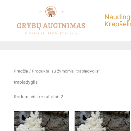
Rūšiuojama
Pereiti
pagal
prie
populiarumą
Naudinga
turinio
Krepšeli
Pradžia
/ Produktai su žymomis “trapiadyglis”
trapiadyglis
Rodomi visi rezultatai: 2
Price
This
range:
product
€6.00
has
through