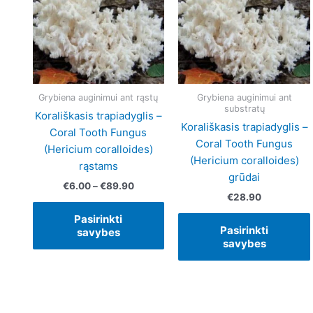
€89.90
multiple
variants.
The
options
may
be
Grybiena auginimui ant rąstų
Grybiena auginimui ant
substratų
chosen
Korališkasis trapiadyglis –
on
Korališkasis trapiadyglis –
Coral Tooth Fungus
the
Coral Tooth Fungus
(Hericium coralloides)
product
(Hericium coralloides)
rąstams
page
grūdai
€
6.00
–
€
89.90
€
28.90
Pasirinkti
Pasirinkti
savybes
savybes