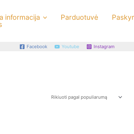
 informacija
Parduotuvė
Pasky
s
Facebook
Youtube
Instagram
This
product
has