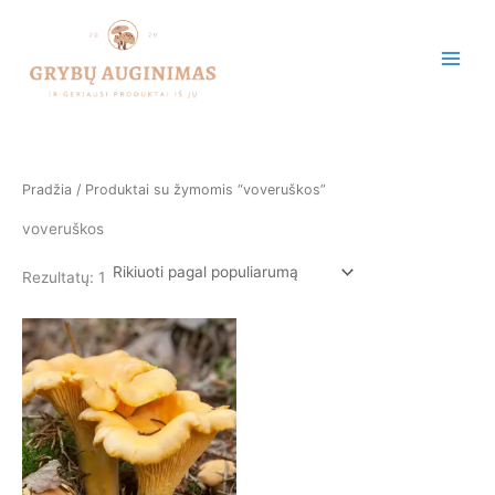
Pereiti
prie
turinio
Pradžia
/ Produktai su žymomis “voveruškos”
voveruškos
Rezultatų: 1