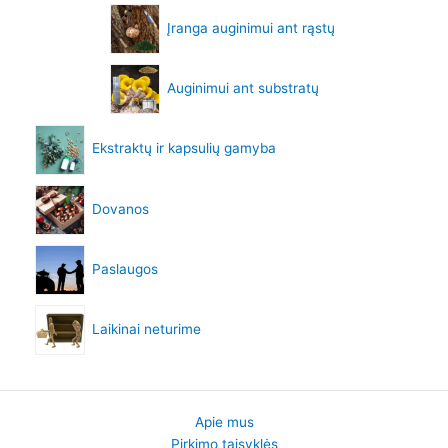
Įranga auginimui ant rąstų
Auginimui ant substratų
Ekstraktų ir kapsulių gamyba
Dovanos
Paslaugos
Laikinai neturime
Apie mus
Pirkimo taisyklės