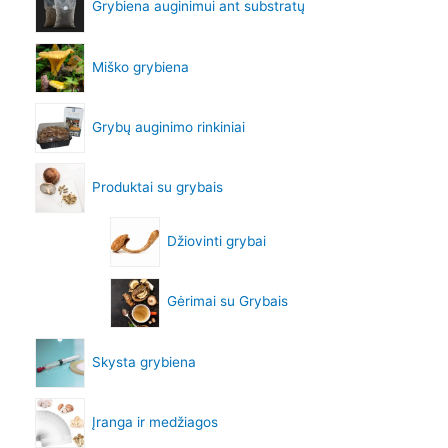
Grybiena auginimui ant substratų
Miško grybiena
Grybų auginimo rinkiniai
Produktai su grybais
Džiovinti grybai
Gėrimai su Grybais
Skysta grybiena
Įranga ir medžiagos