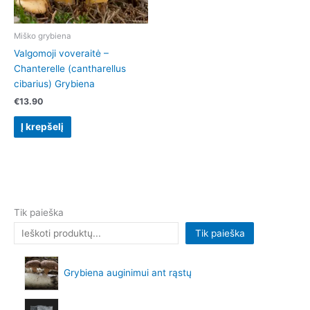
Miško grybiena
Valgomoji voveraitė –
Chanterelle (cantharellus
cibarius) Grybiena
€
13.90
Į krepšelį
Tik paieška
Tik paieška
Grybiena auginimui ant rąstų