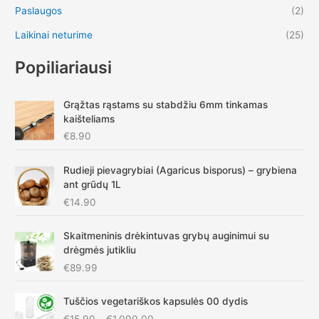
Paslaugos
(2)
Laikinai neturime
(25)
Popiliariausi
Grąžtas rąstams su stabdžiu 6mm tinkamas
kaišteliams
€
8.90
Rudieji pievagrybiai (Agaricus bisporus) – grybiena
ant grūdų 1L
€
14.90
Skaitmeninis drėkintuvas grybų auginimui su
drėgmės jutikliu
€
89.99
P
Tuščios vegetariškos kapsulės 00 dydis
r
€
15.90
–
€
1,090.00