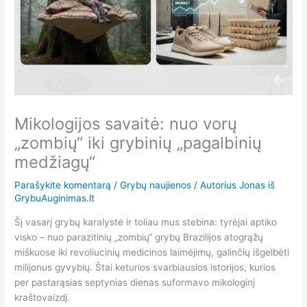
Mikologijos savaitė: nuo vorų
„zombių“ iki grybinių „pagalbinių
medžiagų“
Parašykite komentarą
/
Grybų naujienos
/ Autorius
Jonas iš
GrybuAuginimas.lt
Šį vasarį grybų karalystė ir toliau mus stebina: tyrėjai aptiko
visko – nuo parazitinių „zombių“ grybų Brazilijos atogrąžų
miškuose iki revoliucinių medicinos laimėjimų, galinčių išgelbėti
milijonus gyvybių. Štai keturios svarbiausios istorijos, kurios
per pastarąsias septynias dienas suformavo mikologinį
kraštovaizdį.