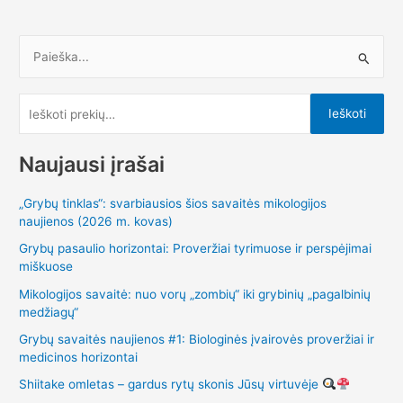
I
e
š
Ieškoti
k
o
Naujausi įrašai
t
„Grybų tinklas“: svarbiausios šios savaitės mikologijos
i
naujienos (2026 m. kovas)
:
Grybų pasaulio horizontai: Proveržiai tyrimuose ir perspėjimai
miškuose
Mikologijos savaitė: nuo vorų „zombių“ iki grybinių „pagalbinių
medžiagų“
Grybų savaitės naujienos #1: Biologinės įvairovės proveržiai ir
medicinos horizontai
Shiitake omletas – gardus rytų skonis Jūsų virtuvėje