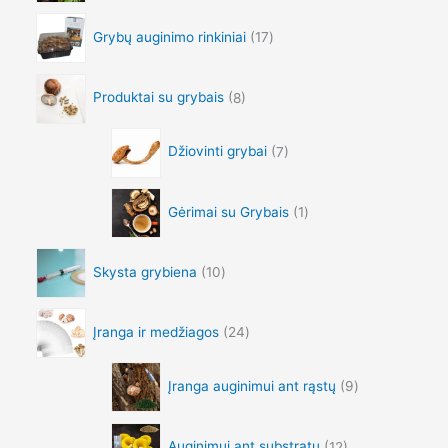
u
1
g
Grybų auginimo rinkiniai
17
,
h
0
€
9
8
Produktai su grybais
8
0
9
.
5
0
Džiovinti grybai
7
.
0
0
0
Gėrimai su Grybais
1
Skysta grybiena
10
Įranga ir medžiagos
24
Įranga auginimui ant rąstų
9
Auginimui ant substratų
12