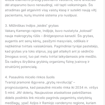
dėl atsparumo buvo nenaudingi, vėl tapti veiksmingais. Šis
atradimas gali atgaivinti visą vaistų klasę ir suteikti naują viltį
pacientams, kurių imuninė sistema yra nusilpusi.
3. Milžiniškas Indijos „kėdės“ grybas
Vakarų Kamengo rajone, Indijoje, buvo nustatyta „kolosali“
nauja makrogrybų rūšis –
Bridgeoporus kanadii
. Šis grybas,
augantis ant senų kėnių, pasižymi masyviais, odiškais ir
neįtikėtinai tvirtais vaisiakūniais. Pagrindiniai tyrėjai pastebėjo,
kad grybas yra toks stiprus, jog gali atlaikyti ant jo sėdinčio
žmogaus svorį, tuo pat metu tvirtai laikydamasis prie medžio.
Šis radinys išryškina grybinių organizmų fizinę įvairovę ir
struktūrinį potencialą.
4. Pasaulinis micelio rinkos šuolis
Tvarioji pramonė išgyvena „grybų revoliuciją“ –
prognozuojama, kad pasaulinė micelio rinka iki 2034 m. viršys
5 mlrd. JAV dolerių. Naujausiose ataskaitose pabrėžiamas
didelis poslinkis link micelio pagrindu pagamintų statybinių
medžiagų, ypač Azijos ir Ramiojo vandenyno regione, kuriam