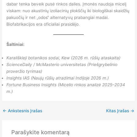
dabar tenka beveik pusė rinkos dalies. Įmonės naudoja micelį
viskam: nuo akustinių izoliacinių plokščių iki biologiškai skaidžių
pakuočių ir net „odos“ alternatyvų prabangiai madai.
Biofabrikacijos era oficialiai prasidėjo.
Šaltiniai:
Karališkieji botanikos sodai, Kew (2026 m. rūšių ataskaita)
ScienceDaily / McMasterio universitetas (Priešgrybelinio
proveržio tyrimas)
Insights IAS (Naujų rūšių atradimai Indijoje 2026 m.)
Fortune Business Insights (Micelio rinkos analizė 2025–2034
m.)
←
Ankstesnis Įrašas
Kitas Įrašas
→
Parašykite komentarą