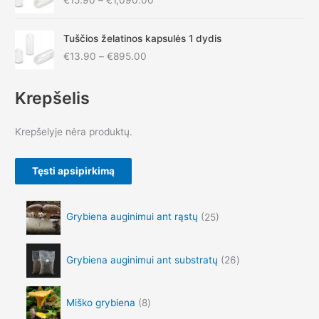
i
c
P
e
Tuščios želatinos kapsulės 1 dydis
r
r
€
13.90
–
€
895.00
i
a
c
n
e
g
Krepšelis
r
e
a
:
Krepšelyje nėra produktų.
n
€
g
1
e
5
Tęsti apsipirkimą
:
.
€
9
1
0
Grybiena auginimui ant rąstų
25
3
t
.
h
9
r
Grybiena auginimui ant substratų
26
0
o
t
u
h
g
r
Miško grybiena
8
h
o
€