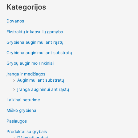
Kategorijos
Dovanos
Ekstraktų ir kapsulių gamyba
Grybiena auginimui ant rąstų
Grybiena auginimui ant substratų
Grybų auginimo rinkiniai
Įranga ir medžiagos
Auginimui ant substratų
Įranga auginimui ant rąstų
Laikinai neturime
Miško grybiena
Paslaugos
Produktai su grybais
Džiovinti grybai