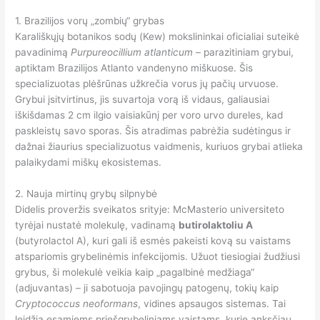
1. Brazilijos vorų „zombių“ grybas
Karališkųjų botanikos sodų (Kew) mokslininkai oficialiai suteikė
pavadinimą
Purpureocillium atlanticum
– parazitiniam grybui,
aptiktam Brazilijos Atlanto vandenyno miškuose. Šis
specializuotas plėšrūnas užkrečia vorus jų pačių urvuose.
Grybui įsitvirtinus, jis suvartoja vorą iš vidaus, galiausiai
iškišdamas 2 cm ilgio vaisiakūnį per voro urvo dureles, kad
paskleistų savo sporas. Šis atradimas pabrėžia sudėtingus ir
dažnai žiaurius specializuotus vaidmenis, kuriuos grybai atlieka
palaikydami miškų ekosistemas.
2. Nauja mirtinų grybų silpnybė
Didelis proveržis sveikatos srityje: McMasterio universiteto
tyrėjai nustatė molekulę, vadinamą
butirolaktoliu A
(butyrolactol A), kuri gali iš esmės pakeisti kovą su vaistams
atspariomis grybelinėmis infekcijomis. Užuot tiesiogiai žudžiusi
grybus, ši molekulė veikia kaip „pagalbinė medžiaga“
(adjuvantas) – ji sabotuoja pavojingų patogenų, tokių kaip
Cryptococcus neoformans
, vidines apsaugos sistemas. Tai
leidžia esamiems priešgrybeliniams vaistams, kurie anksčiau