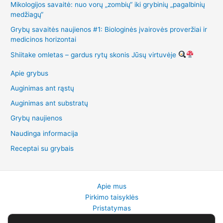
Mikologijos savaitė: nuo vorų „zombių“ iki grybinių „pagalbinių
medžiagų“
Grybų savaitės naujienos #1: Biologinės įvairovės proveržiai ir
medicinos horizontai
Shiitake omletas – gardus rytų skonis Jūsų virtuvėje
Apie grybus
Auginimas ant rąstų
Auginimas ant substratų
Grybų naujienos
Naudinga informacija
Receptai su grybais
Apie mus
Pirkimo taisyklės
Pristatymas
Gražinimai