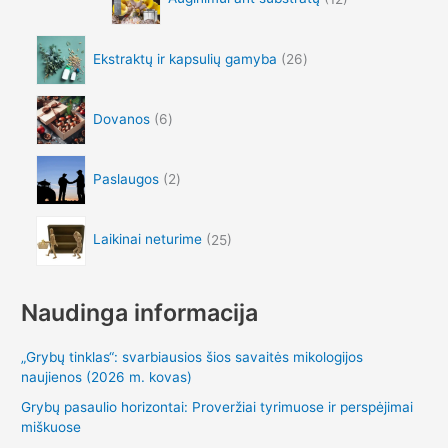
Ekstraktų ir kapsulių gamyba
26
Dovanos
6
Paslaugos
2
Laikinai neturime
25
Naudinga informacija
„Grybų tinklas“: svarbiausios šios savaitės mikologijos
naujienos (2026 m. kovas)
Grybų pasaulio horizontai: Proveržiai tyrimuose ir perspėjimai
miškuose