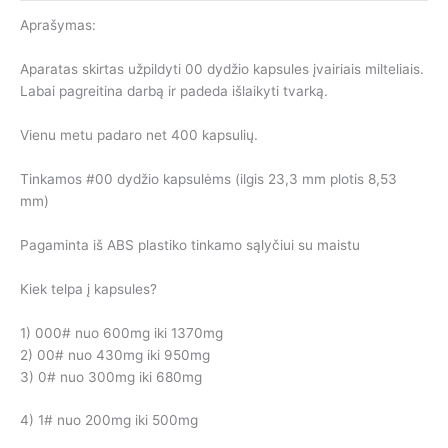
Aprašymas:
Aparatas skirtas užpildyti 00 dydžio kapsules įvairiais milteliais.
Labai pagreitina darbą ir padeda išlaikyti tvarką.
Vienu metu padaro net 400 kapsulių.
Tinkamos #00 dydžio kapsulėms (ilgis 23,3 mm plotis 8,53
mm)
Pagaminta iš ABS plastiko tinkamo sąlyčiui su maistu
Kiek telpa į kapsules?
1) 000# nuo 600mg iki 1370mg
2) 00# nuo 430mg iki 950mg
3) 0# nuo 300mg iki 680mg
4) 1# nuo 200mg iki 500mg