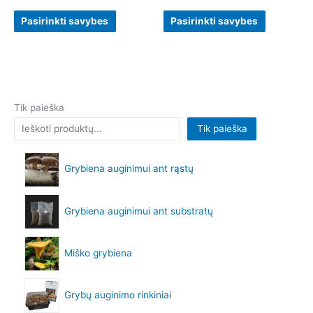
page
page
Pasirinkti savybes
Pasirinkti savybes
Tik paieška
Tik paieška
Grybiena auginimui ant rąstų
Grybiena auginimui ant substratų
Miško grybiena
Grybų auginimo rinkiniai