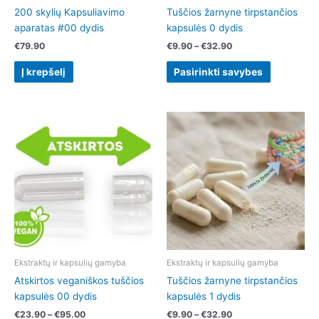
on
200 skylių Kapsuliavimo
Tuščios žarnyne tirpstančios
the
aparatas #00 dydis
kapsulės 0 dydis
product
€
79.90
€
9.90
–
€
32.90
page
Į krepšelį
Pasirinkti savybes
Price
Price
This
This
range:
range:
product
product
€23.90
€9.90
has
has
through
through
€95.00
€32.90
multiple
multiple
variants.
variants.
The
The
options
options
may
may
be
be
chosen
chosen
Ekstraktų ir kapsulių gamyba
Ekstraktų ir kapsulių gamyba
on
on
Atskirtos veganiškos tuščios
Tuščios žarnyne tirpstančios
the
the
kapsulės 00 dydis
kapsulės 1 dydis
product
product
€
23.90
–
€
95.00
€
9.90
–
€
32.90