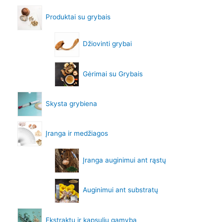
Produktai su grybais
Džiovinti grybai
Gėrimai su Grybais
Skysta grybiena
Įranga ir medžiagos
Įranga auginimui ant rąstų
Auginimui ant substratų
Ekstraktų ir kapsulių gamyba