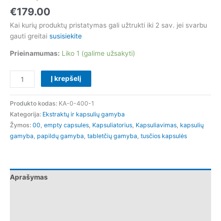
€
179.00
Kai kurių produktų pristatymas gali užtrukti iki 2 sav. jei svarbu
gauti greitai
susisiekite
Prieinamumas:
Liko 1 (galime užsakyti)
Į krepšelį
Produkto kodas:
KA-0-400-1
Kategorija:
Ekstraktų ir kapsulių gamyba
Žymos:
00
,
empty capsules
,
Kapsuliatorius
,
Kapsuliavimas
,
kapsulių
gamyba
,
papildų gamyba
,
tabletčių gamyba
,
tusčios kapsulės
Aprašymas
Papildoma informacija
Atsiliepimai (0)