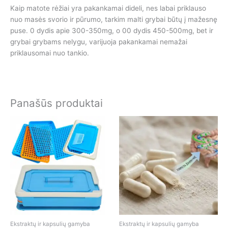
Kaip matote rėžiai yra pakankamai dideli, nes labai priklauso
nuo masės svorio ir pūrumo, tarkim malti grybai būtų į mažesnę
puse. 0 dydis apie 300-350mg, o 00 dydis 450-500mg, bet ir
grybai grybams nelygu, varijuoja pakankamai nemažai
priklausomai nuo tankio.
Panašūs produktai
Price
This
range:
product
€9.90
has
through
€32.90
multiple
variants.
The
options
may
be
chosen
Ekstraktų ir kapsulių gamyba
Ekstraktų ir kapsulių gamyba