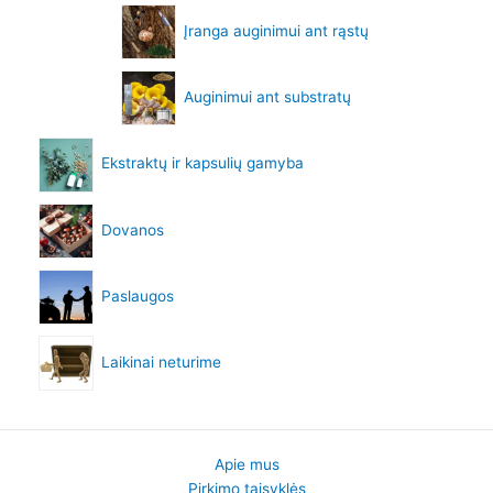
Įranga auginimui ant rąstų
Auginimui ant substratų
Ekstraktų ir kapsulių gamyba
Dovanos
Paslaugos
Laikinai neturime
Apie mus
Pirkimo taisyklės