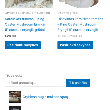
may
may
be
be
chosen
chosen
Grybiena auginimui ant substratų
Džiovinti grybai
on
on
Karališkas trimitas – King
Džiovintas karališkas trimitas
the
the
Oyster Mushroom Eryngii
– King Oyster Mushroom
product
product
(Pleurotus eryngii) grūdai
Eryngii (Pleurotus eryngii)
page
page
€
28.90
€
6.90
–
€
160.00
Pasirinkti savybes
Pasirinkti savybes
Tik paieška
Tik paieška
Grybiena auginimui ant rąstų