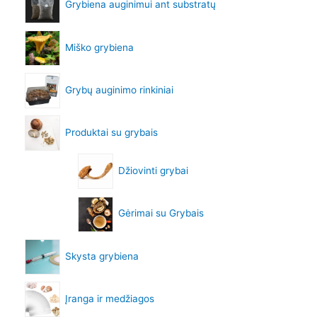
Grybiena auginimui ant substratų
Miško grybiena
Grybų auginimo rinkiniai
Produktai su grybais
Džiovinti grybai
Gėrimai su Grybais
Skysta grybiena
Įranga ir medžiagos