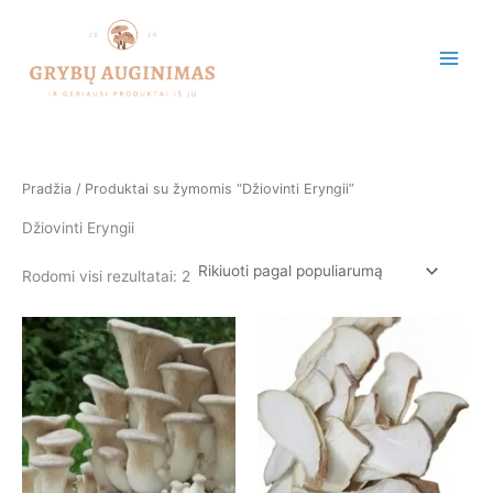
Rūšiuojama
Pereiti
pagal
populiarumą
prie
turinio
Pradžia
/ Produktai su žymomis “Džiovinti Eryngii”
Džiovinti Eryngii
Rodomi visi rezultatai: 2
Price
This
This
range:
product
product
€6.90
has
has
through
€160.00
multiple
multiple
variants.
variants.
The
The
options
options