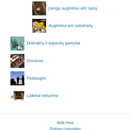
Įranga auginimui ant rąstų
Auginimui ant substratų
Ekstraktų ir kapsulių gamyba
Dovanos
Paslaugos
Laikinai neturime
Apie mus
Pirkimo taisyklės