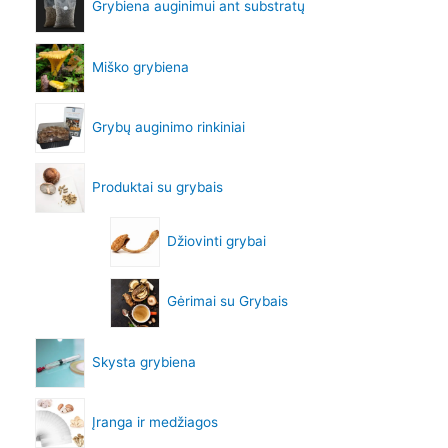
Grybiena auginimui ant substratų
Miško grybiena
Grybų auginimo rinkiniai
Produktai su grybais
Džiovinti grybai
Gėrimai su Grybais
Skysta grybiena
Įranga ir medžiagos