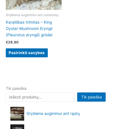
may
be
chosen
Grybiena auginimui ant substratų
on
Karališkas trimitas – King
the
Oyster Mushroom Eryngii
product
(Pleurotus eryngii) grūdai
page
€
28.90
Pasirinkti savybes
Tik paieška
Tik paieška
Grybiena auginimui ant rąstų