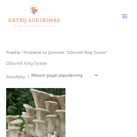
Pereiti
prie
turinio
Pradžia
/ Produktai su žymomis “Džiovinti King Oyster”
Džiovinti King Oyster
Rezultatų: 1
This
product
has
multiple
variants.
The
options