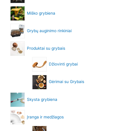
Miško grybiena
Grybų auginimo rinkiniai
Produktai su grybais
Džiovinti grybai
Gėrimai su Grybais
Skysta grybiena
Įranga ir medžiagos