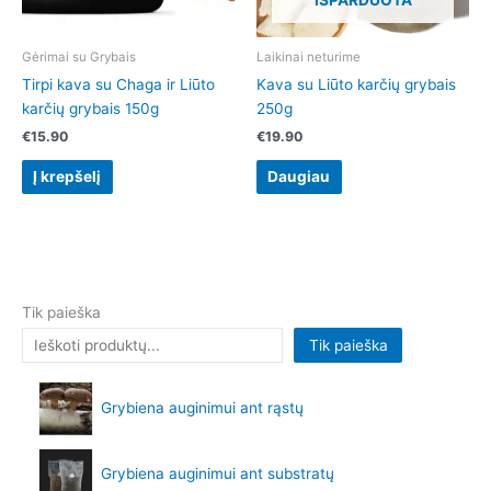
IŠPARDUOTA
Gėrimai su Grybais
Laikinai neturime
Tirpi kava su Chaga ir Liūto
Kava su Liūto karčių grybais
karčių grybais 150g
250g
€
15.90
€
19.90
Į krepšelį
Daugiau
Tik paieška
Tik paieška
Grybiena auginimui ant rąstų
Grybiena auginimui ant substratų