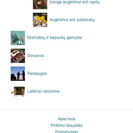
Įranga auginimui ant rąstų
Auginimui ant substratų
Ekstraktų ir kapsulių gamyba
Dovanos
Paslaugos
Laikinai neturime
Apie mus
Pirkimo taisyklės
Pristatymas