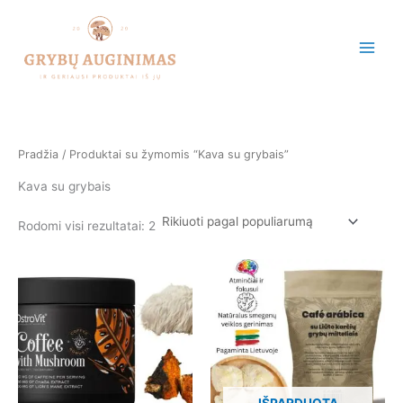
Rūšiuojama
Pereiti
pagal
populiarumą
prie
turinio
Pradžia
/ Produktai su žymomis “Kava su grybais”
Kava su grybais
Rodomi visi rezultatai: 2