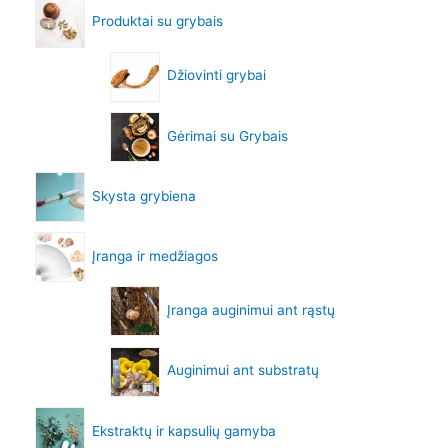
Produktai su grybais
Džiovinti grybai
Gėrimai su Grybais
Skysta grybiena
Įranga ir medžiagos
Įranga auginimui ant rąstų
Auginimui ant substratų
Ekstraktų ir kapsulių gamyba