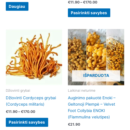
€
11.90
–
€
170.00
Daugiau
Pasirinkti savybes
Price
This
range:
product
€11.90
has
through
€170.00
multiple
variants.
The
options
IŠPARDUOTA
may
be
chosen
Džiovinti grybai
Laikinai neturime
on
Džiovinti Cordyceps grybai
Auginimo pakuotė Enoki –
the
(Cordyceps militaris)
Geltonoji Plempė – Velvet
product
Foot Collybia ENOKI
€
11.90
–
€
170.00
page
(Flammulina velutipes)
Pasirinkti savybes
€
21.90