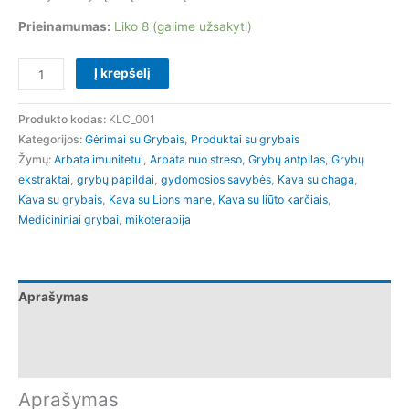
Prieinamumas:
Liko 8 (galime užsakyti)
Į krepšelį
Produkto kodas:
KLC_001
Kategorijos:
Gėrimai su Grybais
,
Produktai su grybais
Žymų:
Arbata imunitetui
,
Arbata nuo streso
,
Grybų antpilas
,
Grybų
ekstraktai
,
grybų papildai
,
gydomosios savybės
,
Kava su chaga
,
Kava su grybais
,
Kava su Lions mane
,
Kava su liūto karčiais
,
Medicininiai grybai
,
mikoterapija
Aprašymas
Papildoma informacija
Atsiliepimai (0)
Aprašymas