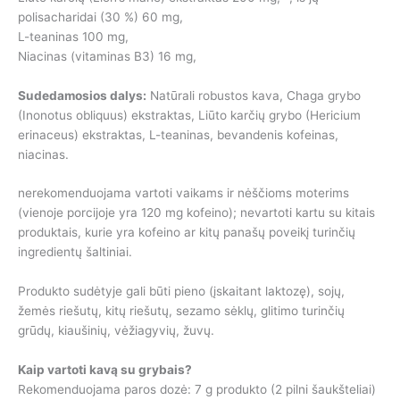
polisacharidai (30 %) 60 mg,
L-teaninas 100 mg,
Niacinas (vitaminas B3) 16 mg,
Sudedamosios dalys:
Natūrali robustos kava, Chaga grybo
(Inonotus obliquus) ekstraktas, Liūto karčių grybo (Hericium
erinaceus) ekstraktas, L-teaninas, bevandenis kofeinas,
niacinas.
nerekomenduojama vartoti vaikams ir nėščioms moterims
(vienoje porcijoje yra 120 mg kofeino); nevartoti kartu su kitais
produktais, kurie yra kofeino ar kitų panašų poveikį turinčių
ingredientų šaltiniai.
Produkto sudėtyje gali būti pieno (įskaitant laktozę), sojų,
žemės riešutų, kitų riešutų, sezamo sėklų, glitimo turinčių
grūdų, kiaušinių, vėžiagyvių, žuvų.
Kaip vartoti kavą su grybais?
Rekomenduojama paros dozė: 7 g produkto (2 pilni šaukšteliai)