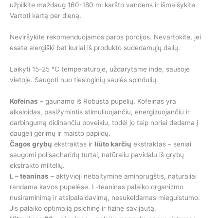
užpilkite maždaug 160-180 ml karšto vandens ir išmaišykite.
Vartoti kartą per dieną.
Neviršykite rekomenduojamos paros porcijos. Nevartokite, jei
esate alergiški bet kuriai iš produkto sudedamųjų dalių.
Laikyti 15-25 °C temperatūroje, uždarytame inde, sausoje
vietoje. Saugoti nuo tiesioginių saulės spindulių.
Kofeinas
– gaunamo iš Robusta pupelių. Kofeinas yra
alkaloidas, pasižymintis stimuliuojančiu, energizuojančiu ir
darbingumą didinančiu poveikiu, todėl jo taip noriai dedama į
daugelį gėrimų ir maisto papildų.
Čagos grybų
ekstraktas ir
liūto karčių
ekstraktas – seniai
saugomi polisacharidų turtai, natūraliu pavidalu iš grybų
ekstrakto miltelių.
L – teaninas
– aktyvioji nebaltyminė aminorūgštis, natūraliai
randama kavos pupelėse. L-teaninas palaiko organizmo
nusiraminimą ir atsipalaidavimą, nesukeldamas mieguistumo.
Jis palaiko optimalią psichinę ir fizinę savijautą.