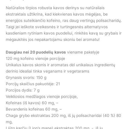
Natūralios tirpios robusta kavos derinys su natūraliais
ekstraktais užtikrina, kad kiekvienas kavos mėgėjas, be
energijos suteikiančio kofeino, ras daug vertingų polisacharidų.
Taigi jei ieškote sveikesnės ir turtingesnės alternatyvos
kasdieniam rytiniam kavos puodeliui, rinkitės kavą su grybais ir
mėgaukitės jos nepakartojamu skoniu bei aromatu!
Daugiau nei 20 puodelių
kavos
viename pakelyje
120 mg kofeino vienoje porcijoje
Unikalus kavos skonis ir aromatas dėl unikalaus ingredientų
derinio idealiai tinka veganams ir vegetarams
Grynasis svoris: 150 g
Porcijų skaičius pakuotėje: 21
Porcijos dydis: 7 g
Veikliosios medžiagos vienoje porcijoje,
Kofeinas (iš kavos) 60 mg, –
Bevandenis kofeinas 60 mg, –
Chaga grybo ekstraktas 200 mg, iš jų polisacharidai (40 %) 80
mg,
Liūto karčių (Lion’s mane) ekstraktas 200 mg, -, iš jų