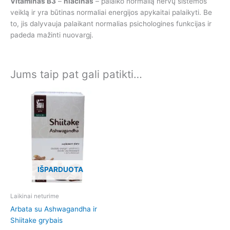
Vitaminas B3
–
niacinas
– palaiko normalią nervų sistemos
veiklą ir yra būtinas normaliai energijos apykaitai palaikyti. Be
to, jis dalyvauja palaikant normalias psichologines funkcijas ir
padeda mažinti nuovargį.
Jums taip pat gali patikti…
IŠPARDUOTA
Laikinai neturime
Arbata su Ashwagandha ir
Shiitake grybais