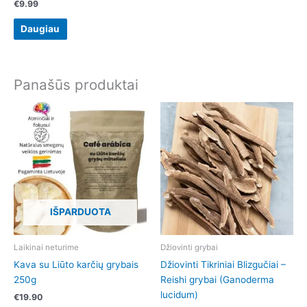
€
9.99
Daugiau
Panašūs produktai
Price
This
range:
product
€11.90
has
through
€170.00
multiple
variants.
The
options
IŠPARDUOTA
may
be
chosen
Laikinai neturime
Džiovinti grybai
on
Kava su Liūto karčių grybais
Džiovinti Tikriniai Blizgučiai –
the
250g
Reishi grybai (Ganoderma
product
lucidum)
€
19.90
page