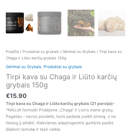
Pradžia
/
Produktai su grybais
/
Gėrimai su Grybais
/ Tirpi kava su
Chaga ir Liūto karčių grybais 150g
Gėrimai su Grybais
,
Produktai su grybais
Tirpi kava su Chaga ir Liūto karčių
grybais 150g
€
15.90
Tirpi kava su Chaga ir Liūto karčių grybais (21 porcija)
–
*NAUJA formulė! Pridėjome „Chaga“ ir Lion’s mane grybų.
Pagaliau – kavos puodelis, kuris padeda įveikti stresą, o ne
tiesiog jį atidėti. Kiekvienas adaptogeninis gurkšnis padės
išlaikyti ramybę ir tęsti veiklą.