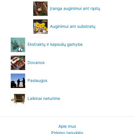
Įranga auginimui ant rąstų
Auginimui ant substratų
Ekstraktų ir kapsulių gamyba
Dovanos
Paslaugos
Laikinai neturime
Apie mus
Pirkimo taisyklės