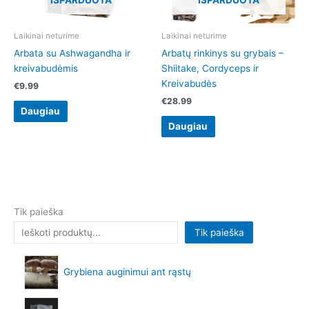
IŠPARDUOTA
IŠPARDUOTA
Laikinai neturime
Laikinai neturime
Arbata su Ashwagandha ir
Arbatų rinkinys su grybais –
kreivabudėmis
Shiitake, Cordyceps ir
Kreivabudės
€
9.99
€
28.99
Daugiau
Daugiau
Tik paieška
Tik paieška
Grybiena auginimui ant rąstų