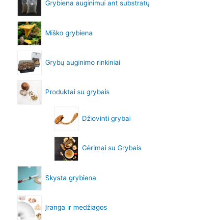
Grybiena auginimui ant substratų
Miško grybiena
Grybų auginimo rinkiniai
Produktai su grybais
Džiovinti grybai
Gėrimai su Grybais
Skysta grybiena
Įranga ir medžiagos