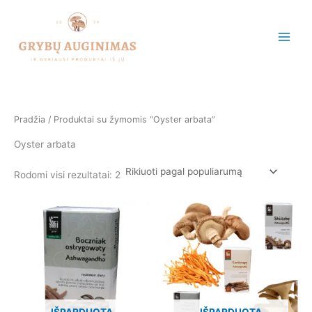
Rūšiuojama
Pereiti
pagal
populiarumą
prie
turinio
Pradžia
/ Produktai su žymomis “Oyster arbata”
Oyster arbata
Rodomi visi rezultatai: 2