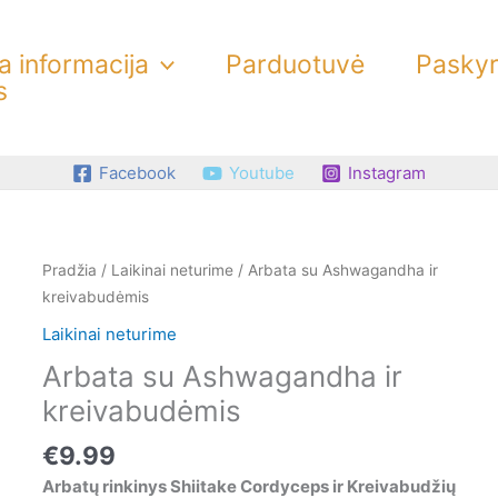
 informacija
Parduotuvė
Pasky
s
Facebook
Youtube
Instagram
Pradžia
/
Laikinai neturime
/ Arbata su Ashwagandha ir
kreivabudėmis
Laikinai neturime
Arbata su Ashwagandha ir
kreivabudėmis
€
9.99
Arbatų rinkinys Shiitake Cordyceps ir Kreivabudžių