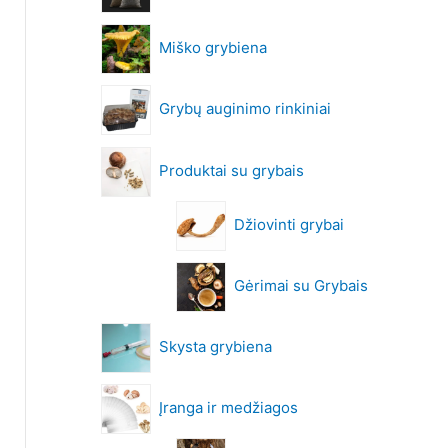
Miško grybiena
Grybų auginimo rinkiniai
Produktai su grybais
Džiovinti grybai
Gėrimai su Grybais
Skysta grybiena
Įranga ir medžiagos