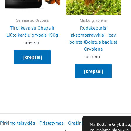
options
may
be
Gėrimai su Grybais
Miško grybiena
chosen
Tirpi kava su Chaga ir
Rudakepuris
on
Liūto karčių grybais 150g
aksombaravykis – bay
the
bolete (Boletus badius)
€
15.90
product
Grybiena
page
Į krepšelį
€
13.90
Į krepšelį
Pirkimo taisyklės
Pristatymas
Gražinimai
Privatumo politik
Naršydami Grybų augi
naudojame slapukus, k