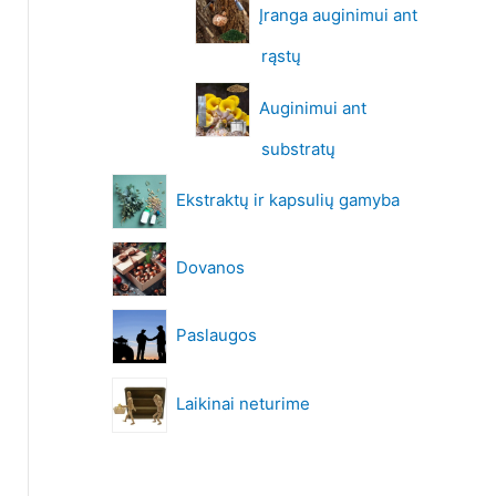
Įranga auginimui ant
rąstų
Auginimui ant
substratų
Ekstraktų ir kapsulių gamyba
Dovanos
Paslaugos
Laikinai neturime