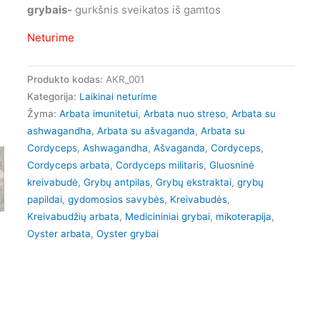
grybais-
gurkšnis sveikatos iš gamtos
Neturime
Produkto kodas:
AKR_001
Kategorija:
Laikinai neturime
Žyma:
Arbata imunitetui
,
Arbata nuo streso
,
Arbata su
ashwagandha
,
Arbata su ašvaganda
,
Arbata su
Cordyceps
,
Ashwagandha
,
Ašvaganda
,
Cordyceps
,
Cordyceps arbata
,
Cordyceps militaris
,
Gluosninė
kreivabudė
,
Grybų antpilas
,
Grybų ekstraktai
,
grybų
papildai
,
gydomosios savybės
,
Kreivabudės
,
Kreivabudžių arbata
,
Medicininiai grybai
,
mikoterapija
,
Oyster arbata
,
Oyster grybai