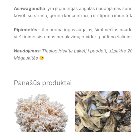
Ashwagandha
yra įspūdingas augalas naudojamas senov
kovoti su stresu, gerina koncentraciją ir stiprina imunitetą
Pipirmėtės
– itin aromatingas augalas, šimtmečius naudo
virškinimo sistemos negalavimų ir vidurių pūtimo šalinimo. 
Naudojimas
:
Tiesiog įdėkite pakelį į puodelį, užpilkite 
Mėgaukitės
Panašūs produktai
Price
range:
€9.90
throu
€200.