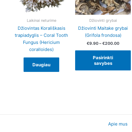
Laikinai neturime
Džiovinti grybai
Džiovintas Korališkasis
Džiovinti Maitake grybai
trapiadyglis – Coral Tooth
(Grifola frondosa)
Fungus (Hericium
€
9.90
–
€
200.00
coralloides)
Pasirinkti
savybes
Daugiau
Apie mus