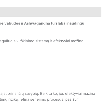
 Kreivabudės ir Ashwagandha turi labai naudingų
eguliuoja virškinimo sistemą ir efektyviai mažina
ą stiprinančių savybių. Be kita ko, jos efektyviai mažina
itimų riziką, lėtina senėjimo procesus, pasižymi