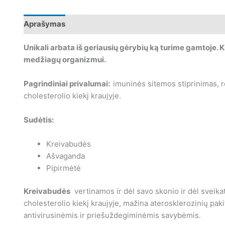
Aprašymas
Papildoma informacija
Atsiliepimai (0)
Unikali arbata iš geriausių gėrybių ką turime gamtoje.
medžiagų organizmui.
Pagrindiniai privalumai:
imuninės sitemos stiprinimas, r
cholesterolio kiekį kraujyje.
Sudėtis:
Kreivabudės
Ašvaganda
Pipirmėtė
Kreivabudės
vertinamos ir dėl savo skonio ir dėl sveikat
cholesterolio kiekį kraujyje, mažina aterosklerozinių pak
antivirusinėmis ir priešuždegiminėmis savybėmis.