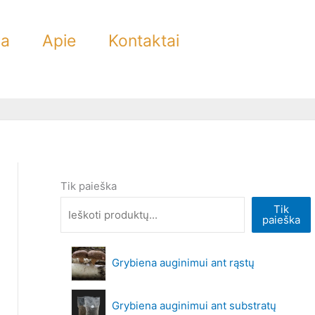
ra
Apie
Kontaktai
Tik paieška
Tik
paieška
Grybiena auginimui ant rąstų
Grybiena auginimui ant substratų