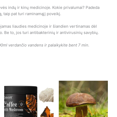
ės indų ir kinų medicinoje. Kokie privalumai? Padeda
, taip pat turi raminamąjį poveikį.
jamas liaudies medicinoje ir šiandien vertinamas dėl
Be to, jos turi antibakterinių ir antivirusinių savybių.
200ml verdančio vandens ir palaikykite bent 7 min.
This
product
has
gh
00
multiple
variants.
The