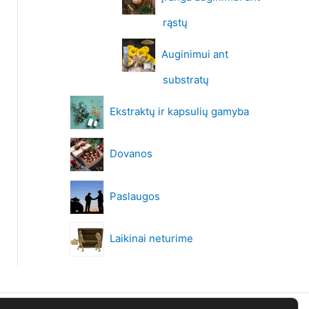
rąstų
Auginimui ant
substratų
Ekstraktų ir kapsulių gamyba
Dovanos
Paslaugos
Laikinai neturime