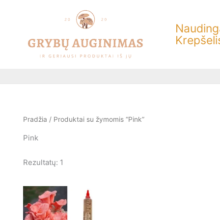
Pereiti
prie
Naudinga
turinio
Krepšeli
Pradžia
/ Produktai su žymomis “Pink”
Pink
Rezultatų: 1
This
product
has