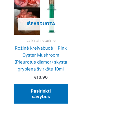
multiple
variants.
The
IŠPARDUOTA
options
may
be
Laikinai neturime
chosen
Rožinė kreivabudė – Pink
on
Oyster Mushroom
the
(Pleurotus djamor) skysta
product
grybiena švirkšte 10ml
page
€
13.90
Pasirinkti
savybes