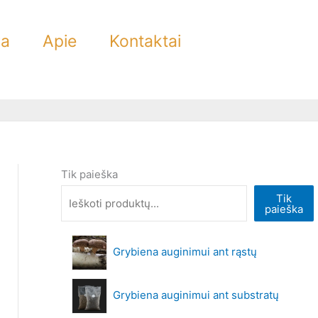
ra
Apie
Kontaktai
Tik paieška
Tik
paieška
Grybiena auginimui ant rąstų
Grybiena auginimui ant substratų