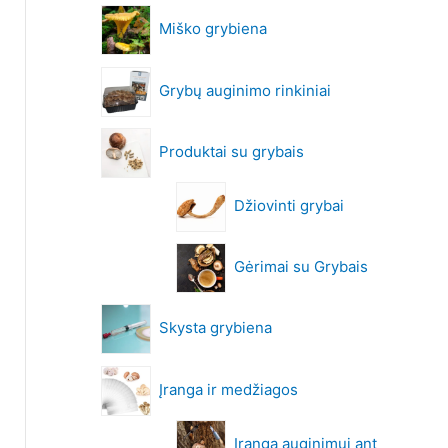
Miško grybiena
Grybų auginimo rinkiniai
Produktai su grybais
Džiovinti grybai
Gėrimai su Grybais
Skysta grybiena
Įranga ir medžiagos
Įranga auginimui ant