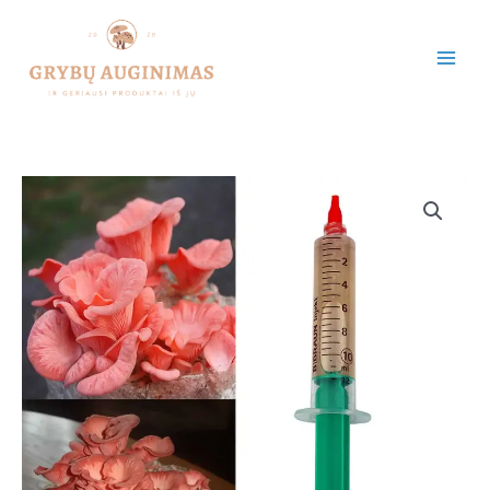
Pereiti
prie
turinio
produkto
kiekis:
Rožinė
kreivabudė
-
Pink
Oyster
Mushroom
(Pleurotus
djamor)
skysta
grybiena
švirkšte