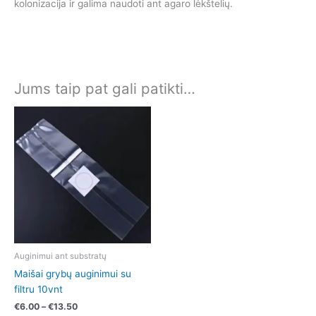
kolonizacija ir galima naudoti ant agaro lėkštelių.
Jums taip pat gali patikti…
Price
This
range:
product
€6.00
has
through
€13.50
multiple
variants.
The
options
may
be
chosen
Auginimui ant substratų
on
Maišai grybų auginimui su
the
filtru 10vnt
product
€
6.00
–
€
13.50
page