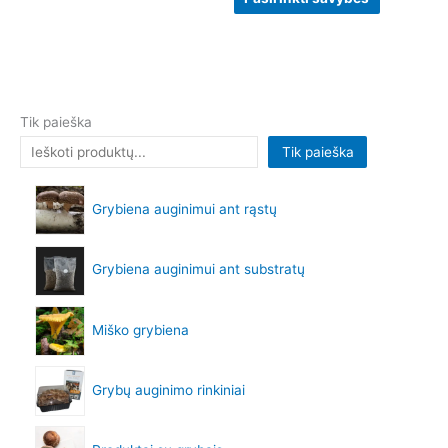
Tik paieška
Tik paieška
Grybiena auginimui ant rąstų
Grybiena auginimui ant substratų
Miško grybiena
Grybų auginimo rinkiniai