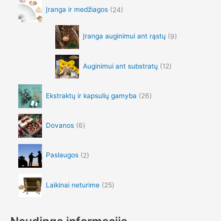
Įranga ir medžiagos
24
Įranga auginimui ant rąstų
9
Auginimui ant substratų
12
Ekstraktų ir kapsulių gamyba
26
Dovanos
6
Paslaugos
2
Laikinai neturime
25