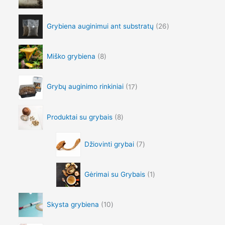
.
h
9
r
Grybiena auginimui ant substratų
26
0
o
t
u
h
g
r
Miško grybiena
8
h
o
€
u
1
g
Grybų auginimo rinkiniai
17
,
h
0
€
9
8
Produktai su grybais
8
0
9
.
5
0
Džiovinti grybai
7
.
0
0
0
Gėrimai su Grybais
1
Skysta grybiena
10