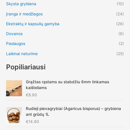
Skysta grybiena
(10)
Įranga ir medžiagos
(24)
Ekstraktų ir kapsulių gamyba
(26)
Dovanos
(6)
Paslaugos
(2)
Laikinai neturime
(25)
Popiliariausi
Grąžtas rąstams su stabdžiu 6mm tinkamas
kaišteliams
€
8.90
Rudieji pievagrybiai (Agaricus bisporus) – grybiena
ant grūdų 1L
€
14.90