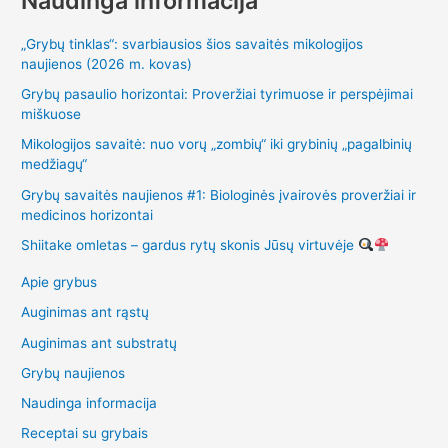
Naudinga informacija
„Grybų tinklas“: svarbiausios šios savaitės mikologijos
naujienos (2026 m. kovas)
Grybų pasaulio horizontai: Proveržiai tyrimuose ir perspėjimai
miškuose
Mikologijos savaitė: nuo vorų „zombių“ iki grybinių „pagalbinių
medžiagų“
Grybų savaitės naujienos #1: Biologinės įvairovės proveržiai ir
medicinos horizontai
Shiitake omletas – gardus rytų skonis Jūsų virtuvėje
Apie grybus
Auginimas ant rąstų
Auginimas ant substratų
Grybų naujienos
Naudinga informacija
Receptai su grybais