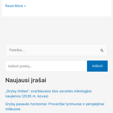
Read More »
I
e
š
Ieškoti
k
o
Naujausi įrašai
t
„Grybų tinklas“: svarbiausios šios savaitės mikologijos
i
naujienos (2026 m. kovas)
:
Grybų pasaulio horizontai: Proveržiai tyrimuose ir perspėjimai
miškuose