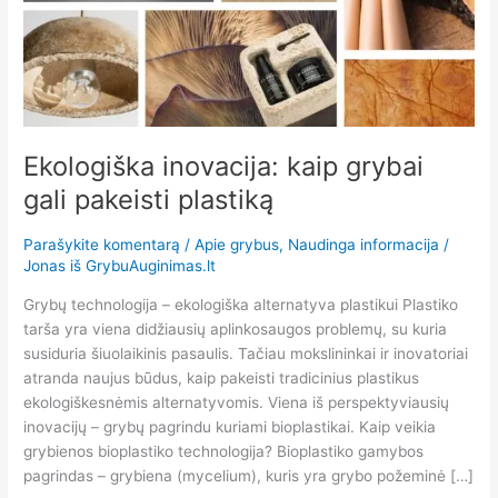
pakeisti
plastiką
Ekologiška inovacija: kaip grybai
gali pakeisti plastiką
Parašykite komentarą
/
Apie grybus
,
Naudinga informacija
/
Jonas iš GrybuAuginimas.lt
Grybų technologija – ekologiška alternatyva plastikui Plastiko
tarša yra viena didžiausių aplinkosaugos problemų, su kuria
susiduria šiuolaikinis pasaulis. Tačiau mokslininkai ir inovatoriai
atranda naujus būdus, kaip pakeisti tradicinius plastikus
ekologiškesnėmis alternatyvomis. Viena iš perspektyviausių
inovacijų – grybų pagrindu kuriami bioplastikai. Kaip veikia
grybienos bioplastiko technologija? Bioplastiko gamybos
pagrindas – grybiena (mycelium), kuris yra grybo požeminė […]