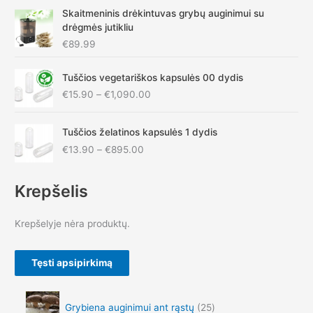
Skaitmeninis drėkintuvas grybų auginimui su
drėgmės jutikliu
€
89.99
P
Tuščios vegetariškos kapsulės 00 dydis
r
€
15.90
–
€
1,090.00
i
c
P
e
Tuščios želatinos kapsulės 1 dydis
r
r
€
13.90
–
€
895.00
i
a
c
n
e
g
Krepšelis
r
e
a
:
Krepšelyje nėra produktų.
n
€
g
1
e
5
Tęsti apsipirkimą
:
.
€
9
1
0
Grybiena auginimui ant rąstų
25
3
t