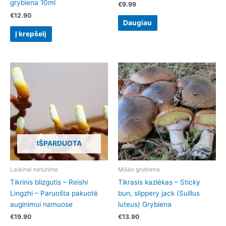
grybiena 10ml
€
9.99
€
12.90
Daugiau
Į krepšelį
IŠPARDUOTA
Laikinai neturime
Miško grybiena
Tikrinis blizgutis – Reishi
Tikrasis kazlėkas – Sticky
Lingzhi – Paruošta pakuotė
bun, slippery jack (Suillus
auginimui namuose
luteus) Grybiena
€
19.90
€
13.90