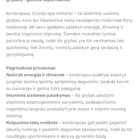
Kordicepsas (Cordyceps militaris) – tai išskirtinis vaistinis
grybas, kuris jau tūkstančius metų naudojamas tradicinėje Rytų
medicinoje dėl savo gebėjimo palaikyti energiją, ištvermę ir
bendrą organizmo stiprumą. Šiandien moksliniai tyrimai
patvirtina jo naudą, todėl šis grybas yra itin vertinamas tiek
sportininkų, tiek žmonių, norinčių palaikyti gerą savijautą ir
gyvybingumą.
Pagrindiniai privalumai:
Natūrali energija ir ištvermė
– kordicepso sudėtyje esantys
junginiai skatina ląstelių aprūpinimą deguonimi, padeda kovoti
su nuovargiu ir gerina fizinį pajėgumą.
Imuninės sistemos palaikymas
– šis grybas pasižymi
stipriomis adaptogeninėmis savybėmis, padedančiomis
organizmui lengviau prisitaikyti prie streso ir stiprinti imuninę
sistemą.
Kvėpavimo takų sveikata
– kordicepsas gali padėti pagerinti
plaučių funkciją ir padidinti deguonies pasisavinimą, todėl jis itin
naudingas sportininkams ir aktyvų gyvenimo būdą