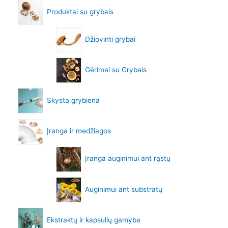
Produktai su grybais
Džiovinti grybai
Gėrimai su Grybais
Skysta grybiena
Įranga ir medžiagos
Įranga auginimui ant rąstų
Auginimui ant substratų
Ekstraktų ir kapsulių gamyba