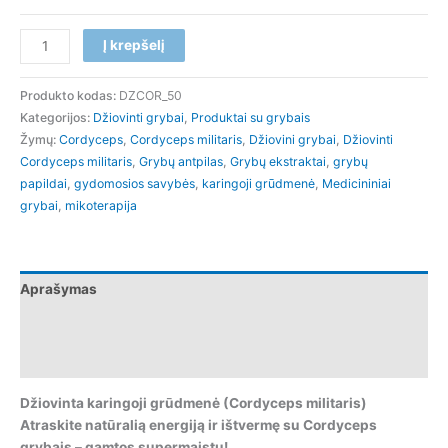
Į krepšelį
Produkto kodas:
DZCOR_50
Kategorijos:
Džiovinti grybai
,
Produktai su grybais
Žymų:
Cordyceps
,
Cordyceps militaris
,
Džiovini grybai
,
Džiovinti
Cordyceps militaris
,
Grybų antpilas
,
Grybų ekstraktai
,
grybų
papildai
,
gydomosios savybės
,
karingoji grūdmenė
,
Medicininiai
grybai
,
mikoterapija
Aprašymas
Papildoma informacija
Atsiliepimai (0)
Džiovinta karingoji grūdmenė (Cordyceps militaris)
Atraskite natūralią energiją ir ištvermę su Cordyceps
grybais – gamtos supermaistu!