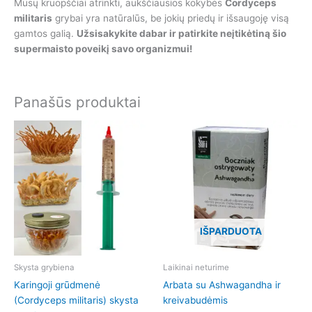
Mūsų kruopščiai atrinkti, aukščiausios kokybės
Cordyceps
militaris
grybai yra natūralūs, be jokių priedų ir išsaugoję visą
gamtos galią.
Užsisakykite dabar ir patirkite neįtikėtiną šio
supermaisto poveikį savo organizmui!
Panašūs produktai
IŠPARDUOTA
Skysta grybiena
Laikinai neturime
Karingoji grūdmenė
Arbata su Ashwagandha ir
(Cordyceps militaris) skysta
kreivabudėmis