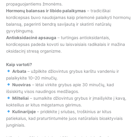
propaguojantiems žmonėms.
Hormonų balansas ir libido palaikymas
– tradiciškai
kordicepsas buvo naudojamas kaip priemonė palaikyti hormonų
balansą, pagerinti bendrą savijautą ir skatinti natūralų
gyvybingumą.
Antioksidacinė apsauga
– turtingas antioksidantais,
kordicepsas padeda kovoti su laisvaisiais radikalais ir mažina
oksidacinį stresą organizme.
Kaip vartoti?
Arbata
– užpilkite džiovintus grybus karštu vandeniu ir
palaikykite 10–20 minučių.
Nuoviras
– lėtai virkite grybus apie 30 minučių, kad
išsiskirtų visos naudingos medžiagos.
Milteliai
– sumalkite džiovintus grybus ir įmaišykite į kavą,
kokteilius ar kitus mėgstamus gėrimus.
Kulinarijoje
– pridėkite į sriubas, troškinius ar kitus
patiekalus, kad praturtintumėte juos natūraliais bioaktyviais
junginiais.