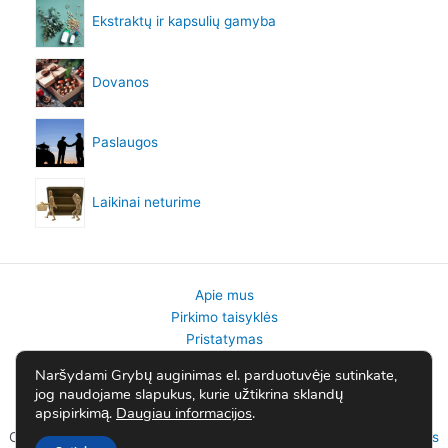
Ekstraktų ir kapsulių gamyba
Dovanos
Paslaugos
Laikinai neturime
Apie mus
Pirkimo taisyklės
Pristatymas
Gražinimai
Naršydami Grybų auginimas el. parduotuvėje sutinkate,
Privatumo politika
jog naudojame slapukus, kurie užtikrina sklandų
Kontaktai
apsipirkimą.
Daugiau informacijos
.
Copyright © 2026 Grybų auginimas | Powered by
Astra WordPress