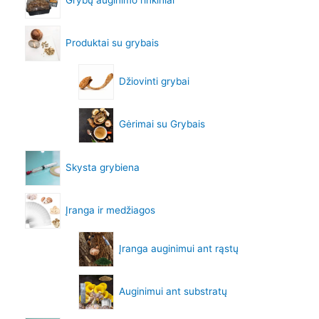
Produktai su grybais
Džiovinti grybai
Gėrimai su Grybais
Skysta grybiena
Įranga ir medžiagos
Įranga auginimui ant rąstų
Auginimui ant substratų