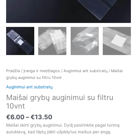
Pradžia
/
Įranga ir medžiagos
/
Auginimui ant substratų
/ Maišai
grybų auginimui su filtru 10vnt
Auginimui ant substratų
Maišai grybų auginimui su filtru
10vnt
€
6.00
–
€
13.50
Maišai skirti grybų auginimui. Dydį pasirinkite pagal turimą
autoklavą, kad tilptų įdėti užpildytus maišus per angą.