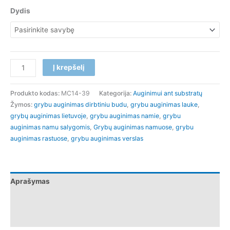
Dydis
Į krepšelį
Produkto kodas:
MC14-39
Kategorija:
Auginimui ant substratų
Žymos:
grybu auginimas dirbtiniu budu
,
grybu auginimas lauke
,
grybų auginimas lietuvoje
,
grybu auginimas namie
,
grybu
auginimas namu salygomis
,
Grybų auginimas namuose
,
grybu
auginimas rastuose
,
grybu auginimas verslas
Aprašymas
Papildoma informacija
Atsiliepimai (0)