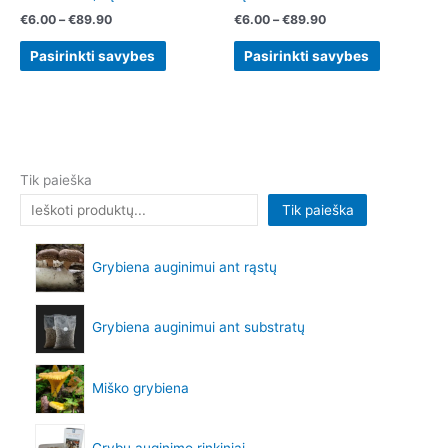
page
page
€
6.00
–
€
89.90
€
6.00
–
€
89.90
Pasirinkti savybes
Pasirinkti savybes
Tik paieška
Tik paieška
Grybiena auginimui ant rąstų
Grybiena auginimui ant substratų
Miško grybiena
Grybų auginimo rinkiniai