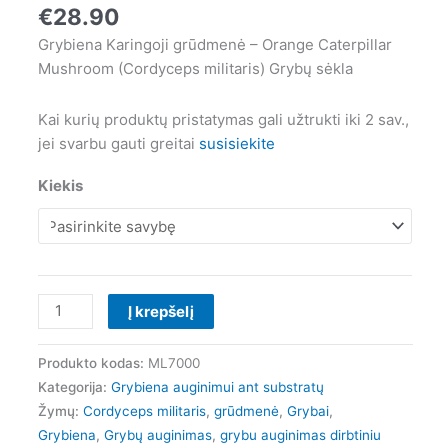
militaris)
€
28.90
Grybiena Karingoji grūdmenė – Orange Caterpillar
Mushroom (Cordyceps militaris) Grybų sėkla
Kai kurių produktų pristatymas gali užtrukti iki 2 sav.,
jei svarbu gauti greitai
susisiekite
Kiekis
Į krepšelį
Produkto kodas:
ML7000
Kategorija:
Grybiena auginimui ant substratų
Žymų:
Cordyceps militaris
,
grūdmenė
,
Grybai
,
Grybiena
,
Grybų auginimas
,
grybu auginimas dirbtiniu