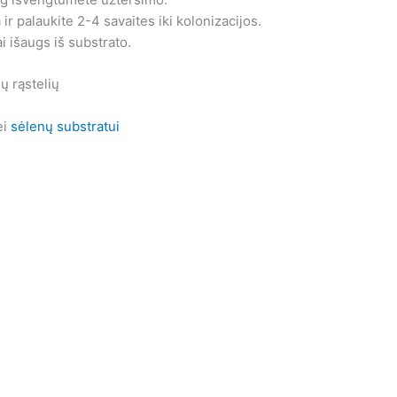
r palaukite 2-4 savaites iki kolonizacijos.
i išaugs iš substrato.
ų rąstelių
ei
sėlenų substratui