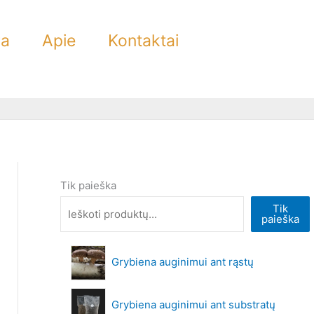
ra
Apie
Kontaktai
Tik paieška
Tik
paieška
Grybiena auginimui ant rąstų
Grybiena auginimui ant substratų