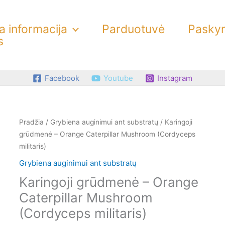
 informacija
Parduotuvė
Pasky
s
Facebook
Youtube
Instagram
produkto
Pradžia
/
Grybiena auginimui ant substratų
/ Karingoji
kiekis:
grūdmenė – Orange Caterpillar Mushroom (Cordyceps
Karingoji
militaris)
grūdmenė
Grybiena auginimui ant substratų
-
Karingoji grūdmenė – Orange
Orange
Caterpillar
Caterpillar Mushroom
Mushroom
(Cordyceps militaris)
(Cordyceps