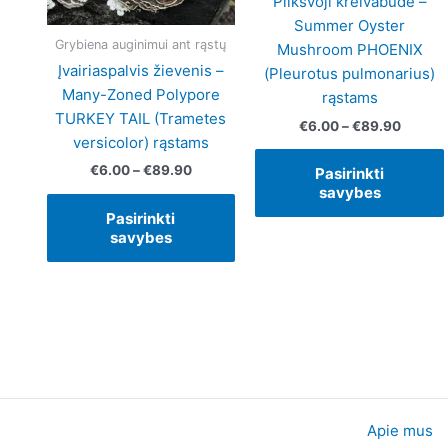
Pilkšvoji kreivabudė –
may
Summer Oyster
be
Grybiena auginimui ant rąstų
Mushroom PHOENIX
chosen
Įvairiaspalvis žievenis –
(Pleurotus pulmonarius)
on
Many-Zoned Polypore
rąstams
the
TURKEY TAIL (Trametes
€
6.00
–
€
89.90
product
versicolor) rąstams
page
€
6.00
–
€
89.90
Pasirinkti
savybes
Pasirinkti
savybes
Apie mus