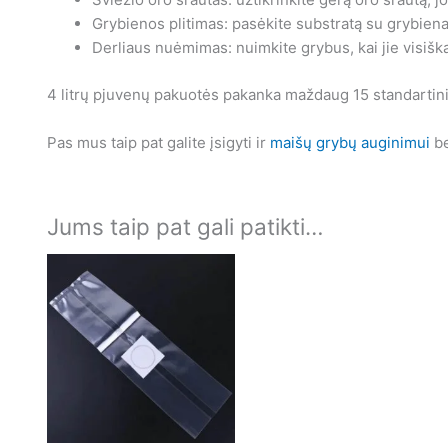
Grybienos plitimas: pasėkite substratą su grybiena i
Derliaus nuėmimas: nuimkite grybus, kai jie visiška
4 litrų pjuvenų pakuotės pakanka maždaug 15 standartini
Pas mus taip pat galite įsigyti ir
maišų grybų auginimui
b
Jums taip pat gali patikti…
Price
This
range:
product
€6.00
has
through
€13.50
multiple
variants.
The
options
may