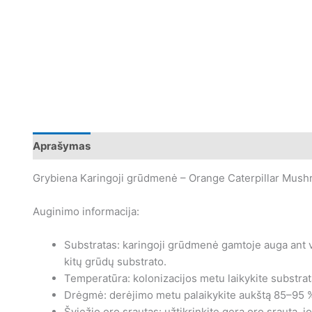
Aprašymas
Papildoma informacija
Atsiliepimai (0)
Grybiena Karingoji grūdmenė – Orange Caterpillar Mushr
Auginimo informacija:
Substratas: karingoji grūdmenė gamtoje auga ant vab
kitų grūdų substrato.
Temperatūra: kolonizacijos metu laikykite substrat
Drėgmė: derėjimo metu palaikykite aukštą 85–95 
Šviežio oro srautas: užtikrinkite gerą oro srautą, 