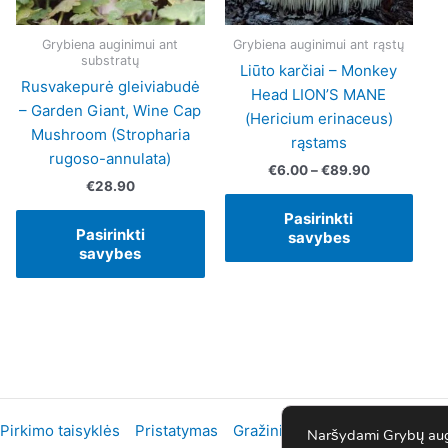
may
may
may
be
be
be
Grybiena auginimui ant
Grybiena auginimui ant rąstų
substratų
chosen
chosen
chos
Liūto karčiai – Monkey
on
on
on
Rusvakepurė gleiviabudė
Head LION’S MANE
the
the
the
– Garden Giant, Wine Cap
(Hericium erinaceus)
product
product
prod
Mushroom (Stropharia
rąstams
page
page
page
rugoso-annulata)
€
6.00
–
€
89.90
€
28.90
Pasirinkti
Pasirinkti
savybes
savybes
Pirkimo taisyklės
Pristatymas
Gražinimai
Privatumo politik
Naršydami Grybų augi