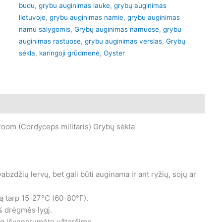
budu
,
grybu auginimas lauke
,
grybų auginimas
lietuvoje
,
grybu auginimas namie
,
grybu auginimas
namu salygomis
,
Grybų auginimas namuose
,
grybu
auginimas rastuose
,
grybu auginimas verslas
,
Grybų
sėkla
,
karingoji grūdmenė
,
Oyster
oom (Cordyceps militaris) Grybų sėkla
zdžių lervų, bet gali būti auginama ir ant ryžių, sojų ar
ą tarp 15-27°C (60-80°F).
% drėgmės lygį.
jog išvengtumėte užteršimo.