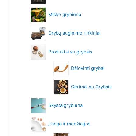
Miško grybiena
Grybų auginimo rinkiniai
Produktai su grybais
Džiovinti grybai
Gėrimai su Grybais
Skysta grybiena
Įranga ir medžiagos