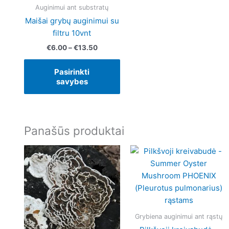
be
Auginimui ant substratų
chosen
Maišai grybų auginimui su
on
filtru 10vnt
the
€
6.00
–
€
13.50
product
page
Pasirinkti
savybes
Panašūs produktai
Price
Price
This
range:
range:
product
€6.00
€6.00
has
through
throug
€89.90
€89.9
multiple
variants.
The
Grybiena auginimui ant rąstų
options