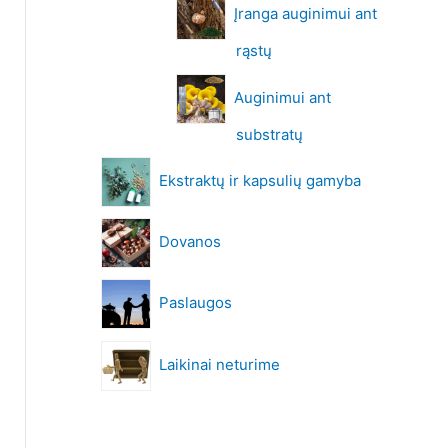
Įranga auginimui ant
rąstų
Auginimui ant
substratų
Ekstraktų ir kapsulių gamyba
Dovanos
Paslaugos
Laikinai neturime