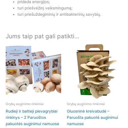
prideda energijos;
turi priešvėžinį veiksmingumą;
turi priešuždegiminių ir antibakterinių savybių.
Jums taip pat gali patikti…
Grybų auginimo rinkiniai
Grybų auginimo rinkiniai
Rudieji ir baltieji pievagrybiai
Gluosninė kreivabudė –
rinkinys – 2 Paruoštos
Paruošta pakuotė auginimui
pakuotės auginimui namuose
namuose