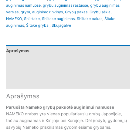
auginimas namuose
,
grybu auginimas rastuose
,
grybu auginimas
verslas
,
grybų auginimo rinkinys
,
Grybų pakas
,
Grybų sėkla
,
NAMEKO
,
Shii-take
,
Shiitake auginimas
,
Shiitake pakas
,
Šitake
auginimas
,
Šitake grybai
,
Skujagalvė
Aprašymas
Papildoma informacija
Auginimo instrukcija
Atsiliepimai (0)
Aprašymas
Paruošta Nameko grybų pakuotė auginimui namuose
NAMEKO grybas yra vienas populiariausių grybų Japonijoje,
tačiau auginamas ir Kinijoje bei Korėjoje. Dėl įrodytų gydomųjų
savybių Nameko priskiriamas gydomiesiams grybams.