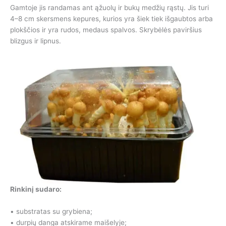
Gamtoje jis randamas ant ąžuolų ir bukų medžių rąstų. Jis turi
4–8 cm skersmens kepures, kurios yra šiek tiek išgaubtos arba
plokščios ir yra rudos, medaus spalvos. Skrybėlės paviršius
blizgus ir lipnus.
Rinkinį sudaro:
• substratas su grybiena;
• durpių danga atskirame maišelyje;