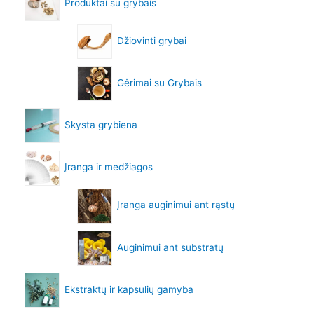
Produktai su grybais
Džiovinti grybai
Gėrimai su Grybais
Skysta grybiena
Įranga ir medžiagos
Įranga auginimui ant rąstų
Auginimui ant substratų
Ekstraktų ir kapsulių gamyba