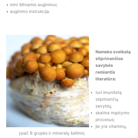
• mini šiltnamis auginimui;
• auginimo instrukcija.
Nameko sveikatą
stiprinančios
savybės
remiantis
literatūra:
turi imunitetą
stiprinančių
savybių;
skatina mąstymo
procesus;
jie yra vitaminų,
ypač B grupės ir mineralų šaltinis;