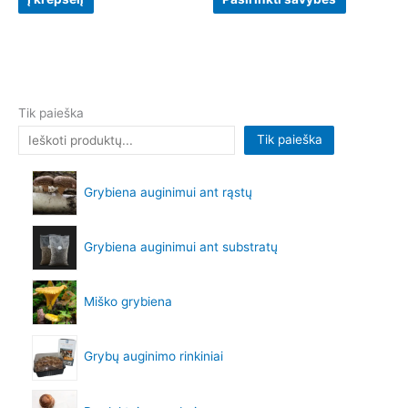
Tik paieška
Tik paieška
Grybiena auginimui ant rąstų
Grybiena auginimui ant substratų
Miško grybiena
Grybų auginimo rinkiniai