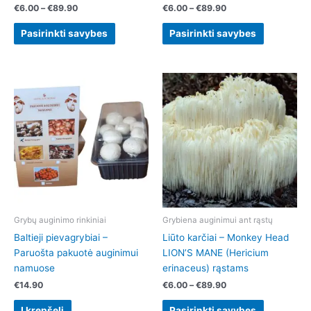
page
page
€
6.00
–
€
89.90
€
6.00
–
€
89.90
Pasirinkti savybes
Pasirinkti savybes
Price
This
range:
product
€6.00
has
through
€89.90
multiple
variants.
The
options
may
be
chosen
Grybų auginimo rinkiniai
Grybiena auginimui ant rąstų
on
Baltieji pievagrybiai –
Liūto karčiai – Monkey Head
the
Paruošta pakuotė auginimui
LION’S MANE (Hericium
product
namuose
erinaceus) rąstams
page
€
14.90
€
6.00
–
€
89.90
Į krepšelį
Pasirinkti savybes