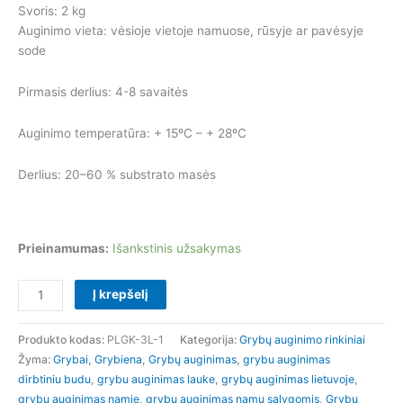
Svoris: 2 kg
Auginimo vieta: vėsioje vietoje namuose, rūsyje ar pavėsyje
sode
Pirmasis derlius: 4-8 savaitės
Auginimo temperatūra: + 15ºC – + 28ºC
Derlius: 20–60 % substrato masės
Prieinamumas:
Išankstinis užsakymas
Į krepšelį
Produkto kodas:
PLGK-3L-1
Kategorija:
Grybų auginimo rinkiniai
Žyma:
Grybai
,
Grybiena
,
Grybų auginimas
,
grybu auginimas
dirbtiniu budu
,
grybu auginimas lauke
,
grybų auginimas lietuvoje
,
grybu auginimas namie
,
grybu auginimas namu salygomis
,
Grybų