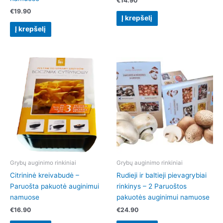
€
14.90
€
19.90
Į krepšelį
Į krepšelį
Grybų auginimo rinkiniai
Grybų auginimo rinkiniai
Citrininė kreivabudė –
Rudieji ir baltieji pievagrybiai
Paruošta pakuotė auginimui
rinkinys – 2 Paruoštos
namuose
pakuotės auginimui namuose
€
16.90
€
24.90