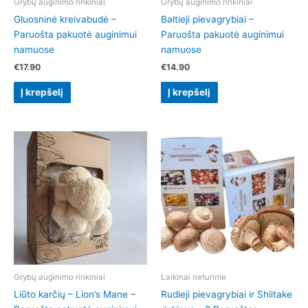
Grybų auginimo rinkiniai
Grybų auginimo rinkiniai
Gluosninė kreivabudė –
Baltieji pievagrybiai –
Paruošta pakuotė auginimui
Paruošta pakuotė auginimui
namuose
namuose
€
17.90
€
14.90
Į krepšelį
Į krepšelį
Grybų auginimo rinkiniai
Laikinai neturime
Liūto karčių – Lion’s Mane –
Rudieji pievagrybiai ir Shiitake