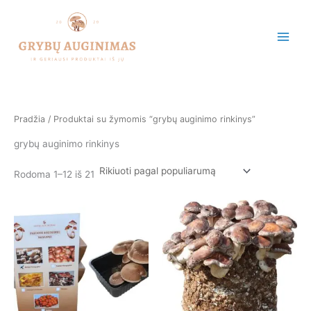
Rūšiuojama
Pereiti
pagal
populiarumą
prie
turinio
Pradžia
/ Produktai su žymomis “grybų auginimo rinkinys”
grybų auginimo rinkinys
Rodoma 1–12 iš 21