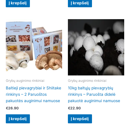
Į krepšelį
Į krepšelį
Grybų auginimo rinkiniai
Grybų auginimo rinkiniai
Baltieji pievagrybiai ir Shiitake
10kg baltųjų pievagrybių
rinkinys – 2 Paruoštos
rinkinys – Paruošta didelė
pakuotės auginimui namuose
pakuotė auginimui namuose
€
26.90
€
22.90
Į krepšelį
Į krepšelį