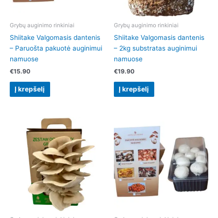
Grybų auginimo rinkiniai
Grybų auginimo rinkiniai
Shiitake Valgomasis dantenis
Shiitake Valgomasis dantenis
– Paruošta pakuotė auginimui
– 2kg substratas auginimui
namuose
namuose
€
15.90
€
19.90
Į krepšelį
Į krepšelį