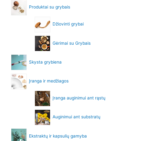
Produktai su grybais
Džiovinti grybai
Gėrimai su Grybais
Skysta grybiena
Įranga ir medžiagos
Įranga auginimui ant rąstų
Auginimui ant substratų
Ekstraktų ir kapsulių gamyba