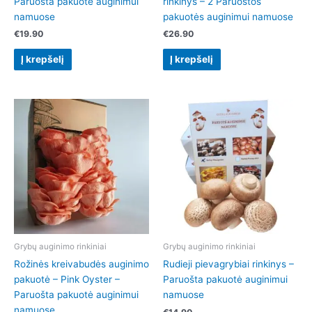
Paruošta pakuotė auginimui
rinkinys – 2 Paruoštos
namuose
pakuotės auginimui namuose
€
19.90
€
26.90
Į krepšelį
Į krepšelį
Grybų auginimo rinkiniai
Grybų auginimo rinkiniai
Rožinės kreivabudės auginimo
Rudieji pievagrybiai rinkinys –
pakuotė – Pink Oyster –
Paruošta pakuotė auginimui
Paruošta pakuotė auginimui
namuose
namuose