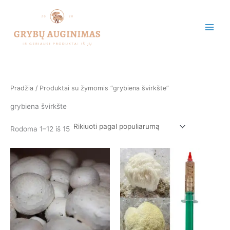
Rūšiuojama
Pereiti
pagal
populiarumą
prie
turinio
Pradžia
/ Produktai su žymomis “grybiena švirkšte”
grybiena švirkšte
Rodoma 1–12 iš 15