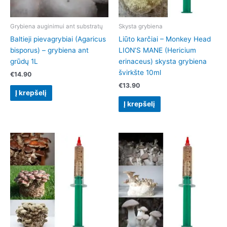
Grybiena auginimui ant substratų
Skysta grybiena
Baltieji pievagrybiai (Agaricus
Liūto karčiai – Monkey Head
bisporus) – grybiena ant
LION’S MANE (Hericium
grūdų 1L
erinaceus) skysta grybiena
švirkšte 10ml
€
14.90
€
13.90
Į krepšelį
Į krepšelį