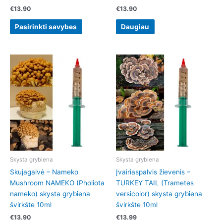
€
13.90
€
13.90
Pasirinkti savybes
Daugiau
Skysta grybiena
Skysta grybiena
Skujagalvė – Nameko
Įvairiaspalvis žievenis –
Mushroom NAMEKO (Pholiota
TURKEY TAIL (Trametes
nameko) skysta grybiena
versicolor) skysta grybiena
švirkšte 10ml
švirkšte 10ml
€
13.90
€
13.99