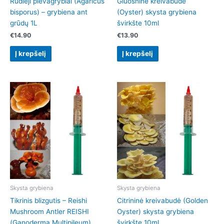
Rudieji pievagrybiai (Agaricus
Gluosninė kreivabudė
bisporus) – grybiena ant
(Oyster) skysta grybiena
grūdų 1L
švirkšte 10ml
€
14.90
€
13.90
Į krepšelį
Į krepšelį
Skysta grybiena
Skysta grybiena
Tikrinis blizgutis – Reishi
Citrininė kreivabudė (Golden
Mushroom Antler REISHI
Oyster) skysta grybiena
(Ganoderma Multipileum)
švirkšte 10ml