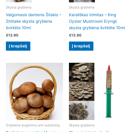
Skysta grybiena
Skysta grybiena
Valgomasis dantenis Šitakis –
Karališkas trimitas – King
Shiitake skysta grybiena
Oyster Mushroom Eryngii
švirkšte 10ml
skysta grybiena švirkšte 10ml
€
13.90
€
13.90
Į krepšelį
Į krepšelį
Grybiena auginimui ant substratų
Skysta grybiena