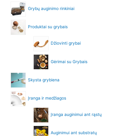
Grybų auginimo rinkiniai
Produktai su grybais
Džiovinti grybai
Gėrimai su Grybais
Skysta grybiena
Įranga ir medžiagos
Įranga auginimui ant rąstų
Auginimui ant substratų