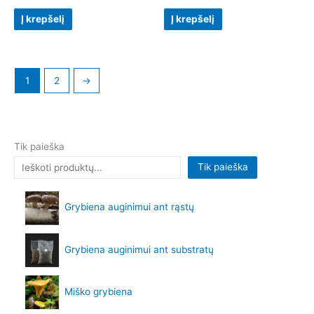
Į krepšelį
Į krepšelį
1
2
→
Tik paieška
Tik paieška
Grybiena auginimui ant rąstų
Grybiena auginimui ant substratų
Miško grybiena