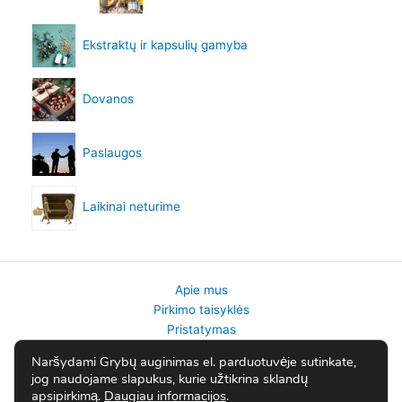
Ekstraktų ir kapsulių gamyba
Dovanos
Paslaugos
Laikinai neturime
Apie mus
Pirkimo taisyklės
Pristatymas
Gražinimai
Naršydami Grybų auginimas el. parduotuvėje sutinkate,
Privatumo politika
jog naudojame slapukus, kurie užtikrina sklandų
Kontaktai
apsipirkimą.
Daugiau informacijos
.