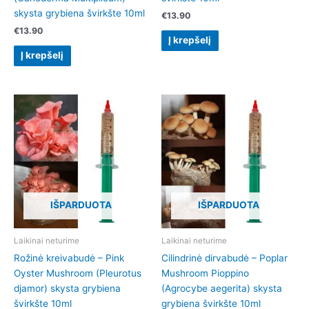
skysta grybiena švirkšte 10ml
€
13.90
€
13.90
Į krepšelį
Į krepšelį
This
product
has
multiple
variants.
The
options
IŠPARDUOTA
IŠPARDUOTA
may
be
chosen
Laikinai neturime
Laikinai neturime
on
Rožinė kreivabudė – Pink
Cilindrinė dirvabudė – Poplar
the
Oyster Mushroom (Pleurotus
Mushroom Pioppino
product
djamor) skysta grybiena
(Agrocybe aegerita) skysta
page
švirkšte 10ml
grybiena švirkšte 10ml