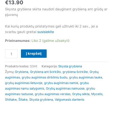
€
13.90
Skysta grybiena skirta naudoti dauginant grybieną ant grūdų ar
pjuvenų
Kai kurių produktų pristatymas gali užtrukti iki 2 sav., jei a
svarbu gauti greitai
susisiekite
Prieinamumas:
Liko 2 (galime užsakyti)
Į krepšelį
Produkto kodas:
SSHI
Kategorija:
Skysta grybiena
Žymų:
Grybiena
,
Grybiena ant švirkšto
,
grybiena švirkšte
,
Grybų
auginimas
,
grybu auginimas dirbtiniu budu
,
grybu auginimas lauke
,
grybų auginimas lietuvoje
,
grybu auginimas namie
,
grybu
auginimas namu salygomis
,
Grybų auginimas namuose
,
grybu
auginimas rastuose
,
grybu auginimas verslas
,
Grybų sėkla
,
Mycelis
,
Shiitake
,
Šitake
,
Skysta grybiena
,
Valgomasis dantenis