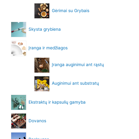
Gėrimai su Grybais
Skysta grybiena
Įranga ir medžiagos
Įranga auginimui ant rąstų
Auginimui ant substratų
Ekstraktų ir kapsulių gamyba
Dovanos