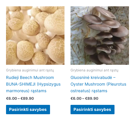
Price
Price
This
This
range:
range:
product
product
€6.00
€6.00
has
has
through
through
€89.90
€89.90
multiple
multiple
variants.
variants.
The
The
options
options
may
may
be
be
chosen
chosen
Grybiena auginimui ant rąstų
Grybiena auginimui ant rąstų
on
on
Rudieji Beech Mushroom
Gluosninė kreivabudė –
the
the
BUNA-SHIMEJI (Hypsizygus
Oyster Mushroom (Pleurotus
product
product
marmoreus) rąstams
ostreatus) rąstams
page
page
€
6.00
–
€
89.90
€
6.00
–
€
89.90
Pasirinkti savybes
Pasirinkti savybes