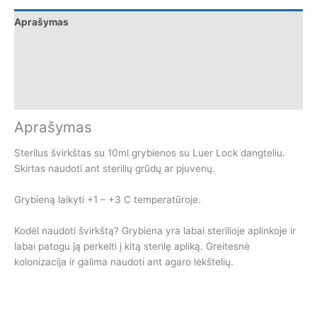
Aprašymas
Papildoma informacija
Naudojimo instrukcija
Atsiliepimai (0)
Aprašymas
Sterilus švirkštas su 10ml grybienos su Luer Lock dangteliu.
Skirtas naudoti ant sterilių grūdų ar pjuvenų.
Grybieną laikyti +1 – +3 C temperatūroje.
Kodėl naudoti švirkštą? Grybiena yra labai sterilioje aplinkoje ir
labai patogu ją perkelti į kitą sterilę apliką. Greitesnė
kolonizacija ir galima naudoti ant agaro lėkštelių.