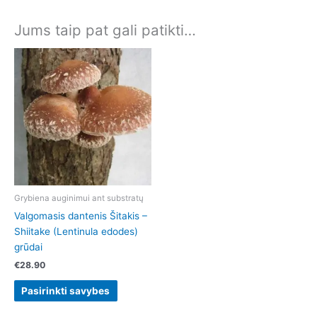
Jums taip pat gali patikti…
This
product
has
multiple
variants.
The
options
may
be
chosen
Grybiena auginimui ant substratų
on
Valgomasis dantenis Šitakis –
the
Shiitake (Lentinula edodes)
product
grūdai
page
€
28.90
Pasirinkti savybes