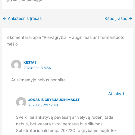
←
Ankstesnis Įrašas
Kitas Įrašas
→
8 komentarai apie “Pievagrybiai – auginimas ant fermentuoto
mėšlo”
KESTAS
2023-03-13 8:56
Ar siltnamyje nebus per silta
Atsakyti
JONAS IŠ GRYBUAUGINIMAS.LT
2023-03-23 12:40
Sveiki, jei ankstyvą pavasarį ar vėlyvą rudenį tada
nebus, bet vasarą tikrai perdaug bus šilumos.
Substratui ideali temp. 20-22C, o grybams augti 16-