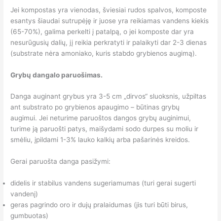
Jei kompostas yra vienodas, šviesiai rudos spalvos, komposte
esantys šiaudai sutrupėję ir juose yra reikiamas vandens kiekis
(65-70%), galima perkelti į patalpą, o jei komposte dar yra
nesurūgusių dalių, jį reikia perkratyti ir palaikyti dar 2-3 dienas
(substrate nėra amoniako, kuris stabdo grybienos augimą).
Grybų dangalo paruošimas.
Danga auginant grybus yra 3-5 cm „dirvos“ sluoksnis, užpiltas
ant substrato po grybienos apaugimo – būtinas grybų
augimui. Jei neturime paruoštos dangos grybų auginimui,
turime ją paruošti patys, maišydami sodo durpes su moliu ir
smėliu, įpildami 1-3% lauko kalkių arba pašarinės kreidos.
Gerai paruošta danga pasižymi:
didelis ir stabilus vandens sugeriamumas (turi gerai sugerti
vandenį)
geras pagrindo oro ir dujų pralaidumas (jis turi būti birus,
gumbuotas)