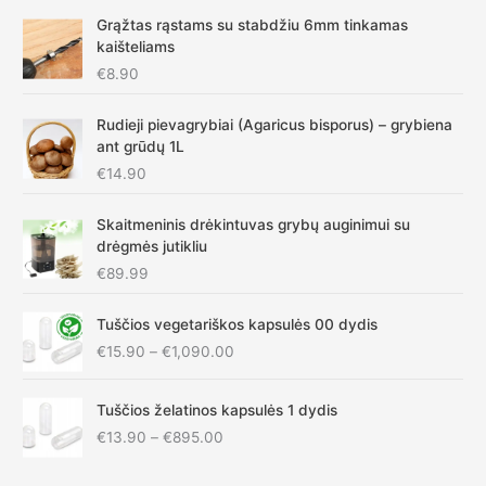
Grąžtas rąstams su stabdžiu 6mm tinkamas
kaišteliams
€
8.90
Rudieji pievagrybiai (Agaricus bisporus) – grybiena
ant grūdų 1L
€
14.90
Skaitmeninis drėkintuvas grybų auginimui su
drėgmės jutikliu
€
89.99
P
Tuščios vegetariškos kapsulės 00 dydis
r
€
15.90
–
€
1,090.00
i
c
P
e
Tuščios želatinos kapsulės 1 dydis
r
r
€
13.90
–
€
895.00
i
a
c
n