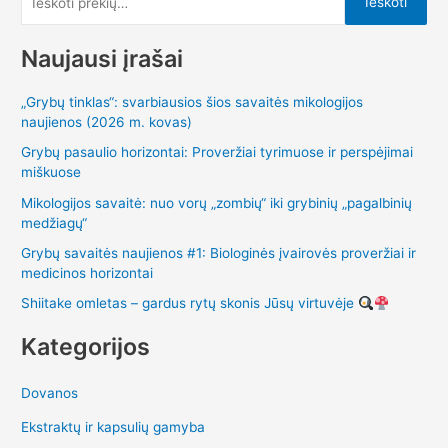
Ieškoti
k
o
Naujausi įrašai
t
„Grybų tinklas“: svarbiausios šios savaitės mikologijos
i
naujienos (2026 m. kovas)
:
Grybų pasaulio horizontai: Proveržiai tyrimuose ir perspėjimai
miškuose
Mikologijos savaitė: nuo vorų „zombių“ iki grybinių „pagalbinių
medžiagų“
Grybų savaitės naujienos #1: Biologinės įvairovės proveržiai ir
medicinos horizontai
Shiitake omletas – gardus rytų skonis Jūsų virtuvėje
Kategorijos
Dovanos
Ekstraktų ir kapsulių gamyba