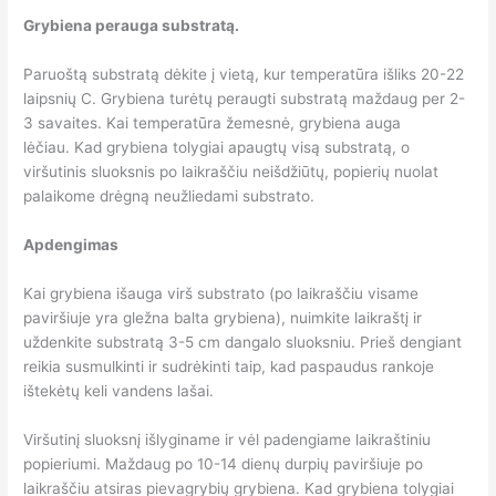
Grybiena perauga substratą.
Paruoštą substratą dėkite į vietą, kur temperatūra išliks 20-22
laipsnių C. Grybiena turėtų peraugti substratą maždaug per 2-
3 savaites. Kai temperatūra žemesnė, grybiena auga
lėčiau. Kad grybiena tolygiai apaugtų visą substratą, o
viršutinis sluoksnis po laikraščiu neišdžiūtų, popierių nuolat
palaikome drėgną neužliedami substrato.
Apdengimas
Kai grybiena išauga virš substrato (po laikraščiu visame
paviršiuje yra gležna balta grybiena), nuimkite laikraštį ir
uždenkite substratą 3-5 cm dangalo sluoksniu. Prieš dengiant
reikia susmulkinti ir sudrėkinti taip, kad paspaudus rankoje
ištekėtų keli vandens lašai.
Viršutinį sluoksnį išlyginame ir vėl padengiame laikraštiniu
popieriumi. Maždaug po 10-14 dienų durpių paviršiuje po
laikraščiu atsiras pievagrybių grybiena. Kad grybiena tolygiai