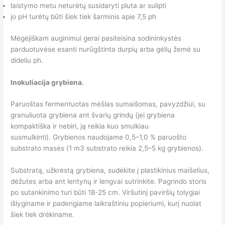
laistymo metu neturėtų susidaryti pluta ar sulipti
jo pH turėtų būti šiek tiek šarminis apie 7,5 ph
Mėgėjiškam auginimui gerai pasiteisina sodininkystės
parduotuvėse esanti nurūgštinta durpių arba gėlių žemė su
dideliu ph.
Inokuliacija grybiena.
Paruoštas fermentuotas mėšlas sumaišomas, pavyzdžiui, su
granuliuota grybiena ant švarių grindų (jei grybiena
kompaktiška ir nebiri, ją reikia kuo smulkiau
susmulkinti). Grybienos naudojame 0,5–1,0 % paruošto
substrato masės (1 m3 substrato reikia 2,5–5 kg grybienos).
Substratą, užkrėstą grybiena, sudėkite į plastikinius maišelius,
dėžutes arba ant lentynų ir lengvai sutrinkite. Pagrindo storis
po sutankinimo turi būti 18-25 cm. Viršutinį paviršių tolygiai
išlyginame ir padengiame laikraštiniu popieriumi, kurį nuolat
šiek tiek drėkiname.