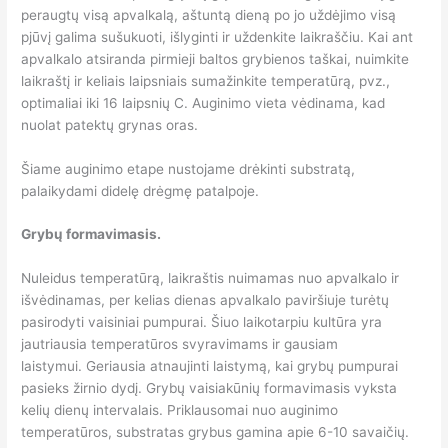
peraugtų visą apvalkalą, aštuntą dieną po jo uždėjimo visą
pjūvį galima sušukuoti, išlyginti ir uždenkite laikraščiu. Kai ant
apvalkalo atsiranda pirmieji baltos grybienos taškai, nuimkite
laikraštį ir keliais laipsniais sumažinkite temperatūrą, pvz.,
optimaliai iki 16 laipsnių C. Auginimo vieta vėdinama, kad
nuolat patektų grynas oras.
Šiame auginimo etape nustojame drėkinti substratą,
palaikydami didelę drėgmę patalpoje.
Grybų formavimasis.
Nuleidus temperatūrą, laikraštis nuimamas nuo apvalkalo ir
išvėdinamas, per kelias dienas apvalkalo paviršiuje turėtų
pasirodyti vaisiniai pumpurai. Šiuo laikotarpiu kultūra yra
jautriausia temperatūros svyravimams ir gausiam
laistymui. Geriausia atnaujinti laistymą, kai grybų pumpurai
pasieks žirnio dydį. Grybų vaisiakūnių formavimasis vyksta
kelių dienų intervalais. Priklausomai nuo auginimo
temperatūros, substratas grybus gamina apie 6-10 savaičių.