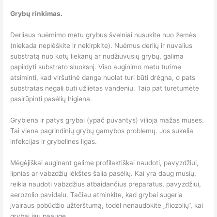
Grybų rinkimas.
Derliaus nuėmimo metu grybus švelniai nusukite nuo žemės
(niekada neplėškite ir nekirpkite). Nuėmus derlių ir nuvalius
substratą nuo kotų liekanų ar nudžiuvusių grybų, galima
papildyti substrato sluoksnį. Viso auginimo metu turime
atsiminti, kad viršutinė danga nuolat turi būti drėgna, o pats
substratas negali būti užlietas vandeniu. Taip pat turėtumėte
pasirūpinti pasėlių higiena.
Grybiena ir patys grybai (ypač pūvantys) vilioja mažas muses.
Tai viena pagrindinių grybų gamybos problemų. Jos sukelia
infekcijas ir grybelines ligas.
Mėgėjiškai auginant galime profilaktiškai naudoti, pavyzdžiui,
lipnias ar vabzdžių lėkštes šalia pasėlių. Kai yra daug musių,
reikia naudoti vabzdžius atbaidančius preparatus, pavyzdžiui,
aerozolio pavidalu. Tačiau atminkite, kad grybai sugeria
įvairaus pobūdžio užterštumą, todėl nenaudokite „fliozolių“, kai
grybai jau paaugę.