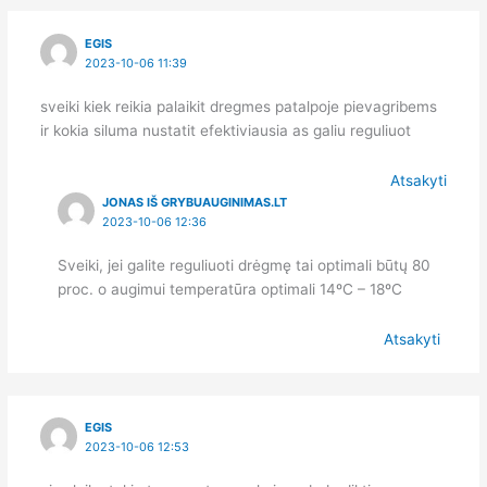
EGIS
2023-10-06 11:39
sveiki kiek reikia palaikit dregmes patalpoje pievagribems
ir kokia siluma nustatit efektiviausia as galiu reguliuot
Atsakyti
JONAS IŠ GRYBUAUGINIMAS.LT
2023-10-06 12:36
Sveiki, jei galite reguliuoti drėgmę tai optimali būtų 80
proc. o augimui temperatūra optimali 14ºC – 18ºC
Atsakyti
EGIS
2023-10-06 12:53