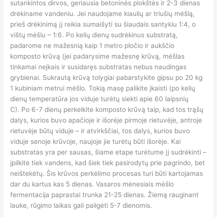
sutankintos dirvos, geriausia betoninės plokštės ir 2-3 dienas
drėkiname vandeniu. Jei naudojame kiaulių ar triušių mėšlą,
prieš drėkinimą jį reikia sumaišyti su šiaudais santykiu 1:4, o
vištų mėšlu – 1:6. Po kelių dienų sudrėkinus substratą,
padarome ne mažesnią kaip 1 metro pločio ir aukščio
komposto krūvą (jei padarysime mažesnę krūvą, mėšlas
tinkamai neįkais ir susidaręs substratas nebus naudingas
grybienai. Sukrautą krūvą tolygiai pabarstykite gipsu po 20 kg
1 kubiniam metrui mėšlo. Tokią masę palikite įkaisti (po kelių
dienų temperatūra jos viduje turėtų siekti apie 60 laipsnių
C). Po 6-7 dienų perkelkite komposto krūvą taip, kad tos trąšų
dalys, kurios buvo apačioje ir išorėje pirmoje rietuvėje, antroje
rietuvėje būtų viduje – ir atvirkščiai, tos dalys, kurios buvo
viduje senoje krūvoje, naujoje jie turėtų būti išorėje. Kai
substratas yra per sausas, šiame etape turėtume jį sudrėkinti –
įpilkite tiek vandens, kad šiek tiek pasirodytų prie pagrindo, bet
neištekėtų. Šis krūvos perkėlimo procesas turi būti kartojamas
dar du kartus kas 5 dienas. Vasaros mėnesiais mėšlo
fermentacija paprastai trunka 21-25 dienas. Žiemą rauginant
lauke, rūgimo laikas gali pailgėti 5-7 dienomis.