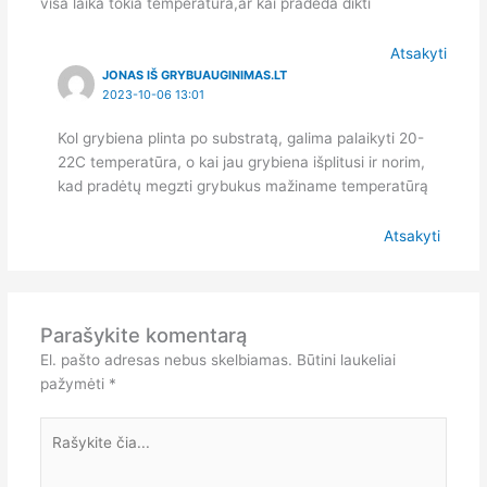
visa laika tokia temperatura,ar kai pradeda dikti
Atsakyti
JONAS IŠ GRYBUAUGINIMAS.LT
2023-10-06 13:01
Kol grybiena plinta po substratą, galima palaikyti 20-
22C temperatūra, o kai jau grybiena išplitusi ir norim,
kad pradėtų megzti grybukus mažiname temperatūrą
Atsakyti
Parašykite komentarą
El. pašto adresas nebus skelbiamas.
Būtini laukeliai
pažymėti
*
Rašykite
čia...