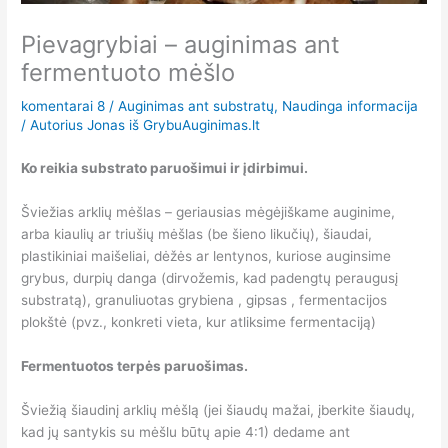
Pievagrybiai – auginimas ant
fermentuoto mėšlo
komentarai 8
/
Auginimas ant substratų
,
Naudinga informacija
/ Autorius
Jonas iš GrybuAuginimas.lt
Ko reikia substrato paruošimui ir įdirbimui.
Šviežias arklių mėšlas – geriausias mėgėjiškame auginime,
arba kiaulių ar triušių mėšlas (be šieno likučių), šiaudai,
plastikiniai maišeliai, dėžės ar lentynos, kuriose auginsime
grybus, durpių danga (dirvožemis, kad padengtų peraugusį
substratą), granuliuotas grybiena , gipsas , fermentacijos
plokštė (pvz., konkreti vieta, kur atliksime fermentaciją)
Fermentuotos terpės paruošimas.
Šviežią šiaudinį arklių mėšlą (jei šiaudų mažai, įberkite šiaudų,
kad jų santykis su mėšlu būtų apie 4:1) dedame ant