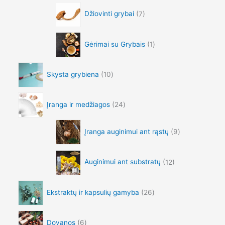
5
0
Džiovinti grybai
7
.
0
0
0
Gėrimai su Grybais
1
Skysta grybiena
10
Įranga ir medžiagos
24
Įranga auginimui ant rąstų
9
Auginimui ant substratų
12
Ekstraktų ir kapsulių gamyba
26
Dovanos
6