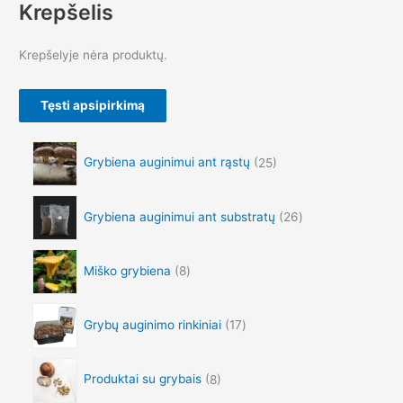
e
g
Krepšelis
r
e
a
:
Krepšelyje nėra produktų.
n
€
g
1
e
5
Tęsti apsipirkimą
:
.
€
9
1
0
Grybiena auginimui ant rąstų
25
3
t
.
h
9
r
Grybiena auginimui ant substratų
26
0
o
t
u
h
g
r
Miško grybiena
8
h
o
€
u
1
g
Grybų auginimo rinkiniai
17
,
h
0
€
9
8
Produktai su grybais
8
0
9
.