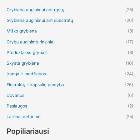
Grybiena auginimui ant rąstų
(25)
Grybiena auginimui ant substratų
(26)
Miško grybiena
(8)
Grybų auginimo rinkiniai
(17)
Produktai su grybais
(8)
Skysta grybiena
(10)
Įranga ir medžiagos
(24)
Ekstraktų ir kapsulių gamyba
(26)
Dovanos
(6)
Paslaugos
(2)
Laikinai neturime
(25)
Popiliariausi