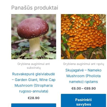
Panašūs produktai
Price
This
range:
product
€6.00
has
throug
€89.9
multiple
variants.
The
options
may
be
Grybiena auginimui ant
Grybiena auginimui ant rąstų
substratų
chosen
Skujagalvė – Nameko
on
Rusvakepurė gleiviabudė
Mushroom (Pholiota
the
– Garden Giant, Wine Cap
nameko) rąstams
product
Mushroom (Stropharia
€
6.00
–
€
89.90
page
rugoso-annulata)
€
28.90
Pasirinkti
savybes