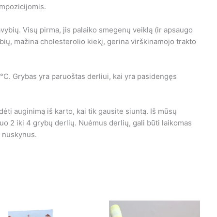
ompozicijomis.
vybių. Visų pirma, jis palaiko smegenų veiklą (ir apsaugo
ybių, mažina cholesterolio kiekį, gerina virškinamojo trakto
1°C. Grybas yra paruoštas derliui, kai yra pasidengęs
ti auginimą iš karto, kai tik gausite siuntą. Iš mūsų
uo 2 iki 4 grybų derlių. Nuėmus derlių, gali būti laikomas
ik nuskynus.