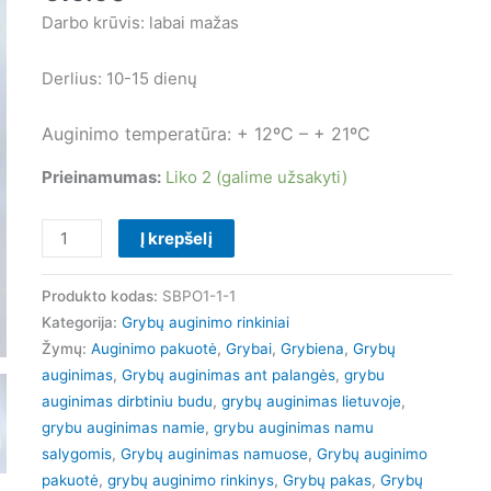
pakuotė
Darbo krūvis: labai mažas
auginimui
namuose
Derlius: 10-15 dienų
Auginimo temperatūra: + 12ºC – + 21ºC
Prieinamumas:
Liko 2 (galime užsakyti)
Į krepšelį
Produkto kodas:
SBPO1-1-1
Kategorija:
Grybų auginimo rinkiniai
Žymų:
Auginimo pakuotė
,
Grybai
,
Grybiena
,
Grybų
auginimas
,
Grybų auginimas ant palangės
,
grybu
auginimas dirbtiniu budu
,
grybų auginimas lietuvoje
,
grybu auginimas namie
,
grybu auginimas namu
salygomis
,
Grybų auginimas namuose
,
Grybų auginimo
pakuotė
,
grybų auginimo rinkinys
,
Grybų pakas
,
Grybų