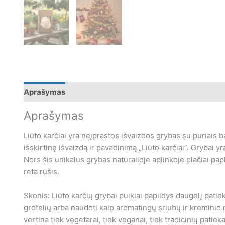
Aprašymas
Papildoma informacija
Auginimo instru
Aprašymas
Liūto karčiai yra neįprastos išvaizdos grybas su puriais ba
išskirtinę išvaizdą ir pavadinimą „Liūto karčiai”. Grybai 
Nors šis unikalus grybas natūralioje aplinkoje plačiai pap
reta rūšis.
Skonis: Liūto karčių grybai puikiai papildys daugelį patiekal
grotelių arba naudoti kaip aromatingų sriubų ir kreminio 
vertina tiek vegetarai, tiek veganai, tiek tradicinių patieka