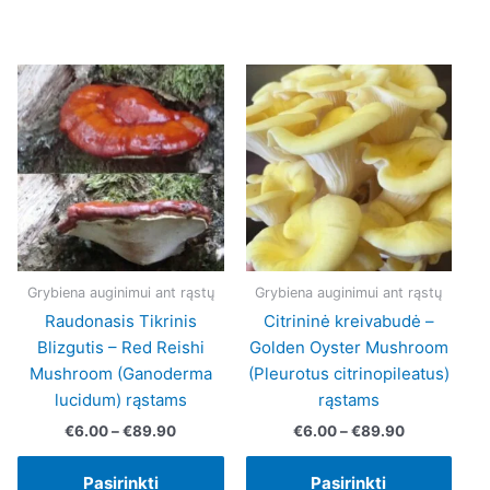
Price
Price
This
This
This
range:
range:
product
product
prod
€6.00
€6.00
has
has
has
h
through
through
0
€89.90
€89.90
multiple
multiple
multi
variants.
variants.
varia
The
The
The
options
options
opti
may
may
may
be
be
be
Grybiena auginimui ant rąstų
Grybiena auginimui ant rąstų
chosen
chosen
chos
Raudonasis Tikrinis
Citrininė kreivabudė –
on
on
on
Blizgutis – Red Reishi
Golden Oyster Mushroom
the
the
the
Mushroom (Ganoderma
(Pleurotus citrinopileatus)
product
product
prod
lucidum) rąstams
rąstams
page
page
page
€
6.00
–
€
89.90
€
6.00
–
€
89.90
Pasirinkti
Pasirinkti