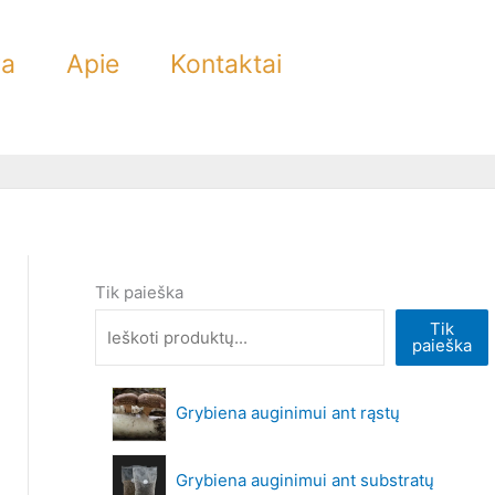
ra
Apie
Kontaktai
Tik paieška
Tik
paieška
Grybiena auginimui ant rąstų
Grybiena auginimui ant substratų