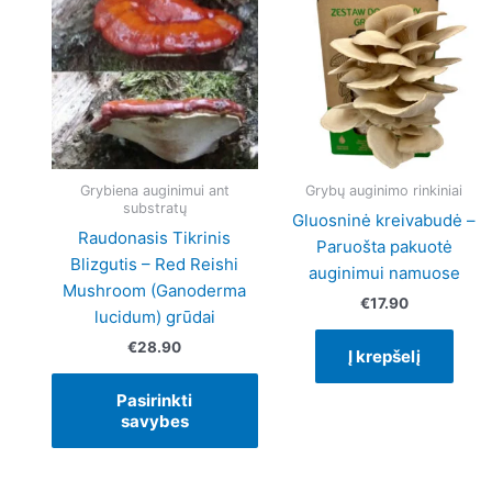
product
has
multiple
variants.
The
options
may
be
Grybiena auginimui ant
Grybų auginimo rinkiniai
substratų
chosen
Gluosninė kreivabudė –
on
Raudonasis Tikrinis
Paruošta pakuotė
the
Blizgutis – Red Reishi
auginimui namuose
product
Mushroom (Ganoderma
€
17.90
page
lucidum) grūdai
€
28.90
Į krepšelį
Pasirinkti
savybes