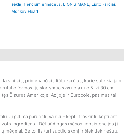
sėkla
,
Hericium erinaceus
,
LION’S MANE
,
Liūto karčiai
,
Monkey Head
kcijos
Atsiliepimai (0)
ltais hifais, primenančiais liūto karčius, kurie suteikia jam
yra rutulio formos, jų skersmuo svyruoja nuo 5 iki 30 cm.
litęs Šiaurės Amerikoje, Azijoje ir Europoje, pas mus tai
ų. Jį galima paruošti įvairiai – kepti, troškinti, kepti ant
rizoto ingredientą. Dėl būdingos mėsos konsistencijos jį
lų mėgėjai. Be to, jis turi subtilų skonį ir šiek tiek riešutų