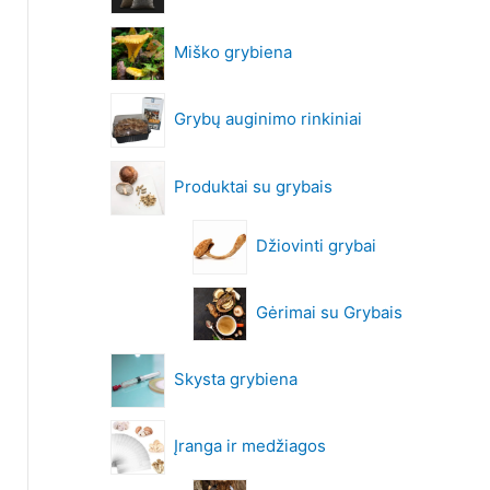
Miško grybiena
Grybų auginimo rinkiniai
Produktai su grybais
Džiovinti grybai
Gėrimai su Grybais
Skysta grybiena
Įranga ir medžiagos