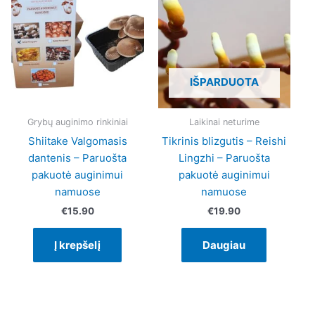
IŠPARDUOTA
Grybų auginimo rinkiniai
Laikinai neturime
Shiitake Valgomasis
Tikrinis blizgutis – Reishi
dantenis – Paruošta
Lingzhi – Paruošta
pakuotė auginimui
pakuotė auginimui
namuose
namuose
€
15.90
€
19.90
Į krepšelį
Daugiau