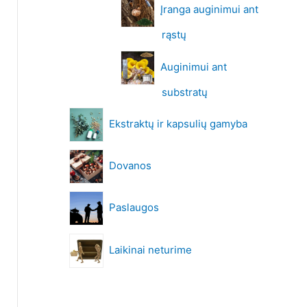
Įranga auginimui ant
rąstų
Auginimui ant
substratų
Ekstraktų ir kapsulių gamyba
Dovanos
Paslaugos
Laikinai neturime