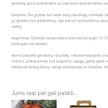
aromatą, kuris puikiai dera su įvairiomis kulinarinėmis k
Savybės: Šis grybas turi labai daug naudingų sveikatai sa
jų ląsteles nuo pažeidimų), taip pat turi priešvėžinių sav
veiklą.
Auginimas: Optimali temperatūra liūto karčiai augti: 12-2
būdingais varvekliais.
Norint pasiekti geriausių rezultatų, rekomenduojame pradė
rinkinio, priklausomai nuo auginimo sąlygų, galite gauti n
šaldytuve keletą dienų, tačiau skaniausias jis šviežias, t
Jums taip pat gali patikti…
This