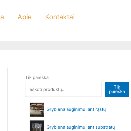
ra
Apie
Kontaktai
Tik paieška
Tik
paieška
Grybiena auginimui ant rąstų
Grybiena auginimui ant substratų