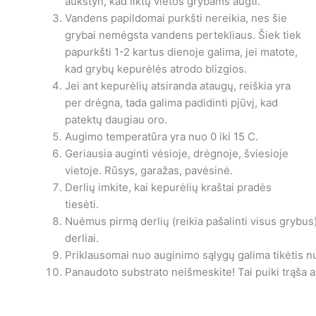
aukštyn, kad liktų vietos grybams augti.
Vandens papildomai purkšti nereikia, nes šie
grybai nemėgsta vandens pertekliaus. Šiek tiek
papurkšti 1-2 kartus dienoje galima, jei matote,
kad grybų kepurėlės atrodo blizgios.
Jei ant kepurėlių atsiranda ataugų, reiškia yra
per drėgna, tada galima padidinti pjūvį, kad
patektų daugiau oro.
Augimo temperatūra yra nuo 0 iki 15 C.
Geriausia auginti vėsioje, drėgnoje, šviesioje
vietoje. Rūsys, garažas, pavėsinė.
Derlių imkite, kai kepurėlių kraštai pradės
tiesėti.
Nuėmus pirmą derlių (reikia pašalinti visus grybus)
derliai.
Priklausomai nuo auginimo sąlygų galima tikėtis nuo
Panaudoto substrato neišmeskite! Tai puiki trąša 