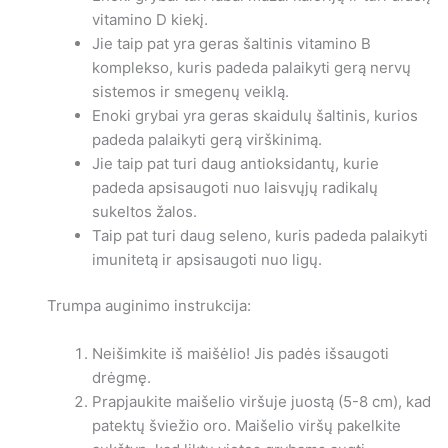
vitamino D kiekį.
Jie taip pat yra geras šaltinis vitamino B
komplekso, kuris padeda palaikyti gerą nervų
sistemos ir smegenų veiklą.
Enoki grybai yra geras skaidulų šaltinis, kurios
padeda palaikyti gerą virškinimą.
Jie taip pat turi daug antioksidantų, kurie
padeda apsisaugoti nuo laisvųjų radikalų
sukeltos žalos.
Taip pat turi daug seleno, kuris padeda palaikyti
imunitetą ir apsisaugoti nuo ligų.
Trumpa auginimo instrukcija:
Neišimkite iš maišėlio! Jis padės išsaugoti
drėgmę.
Prapjaukite maišelio viršuje juostą (5-8 cm), kad
patektų šviežio oro. Maišelio viršų pakelkite