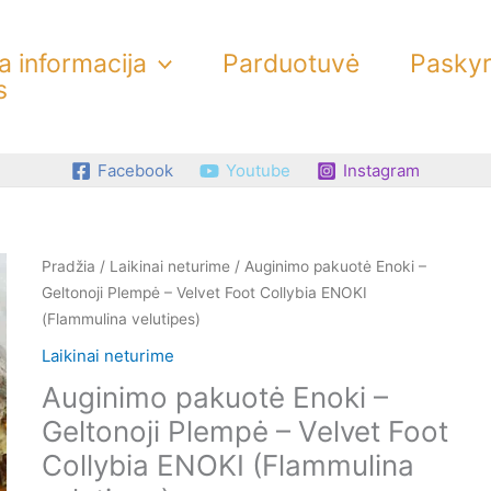
 informacija
Parduotuvė
Pasky
s
Facebook
Youtube
Instagram
Pradžia
/
Laikinai neturime
/ Auginimo pakuotė Enoki –
Geltonoji Plempė – Velvet Foot Collybia ENOKI
(Flammulina velutipes)
Laikinai neturime
Auginimo pakuotė Enoki –
Geltonoji Plempė – Velvet Foot
Collybia ENOKI (Flammulina