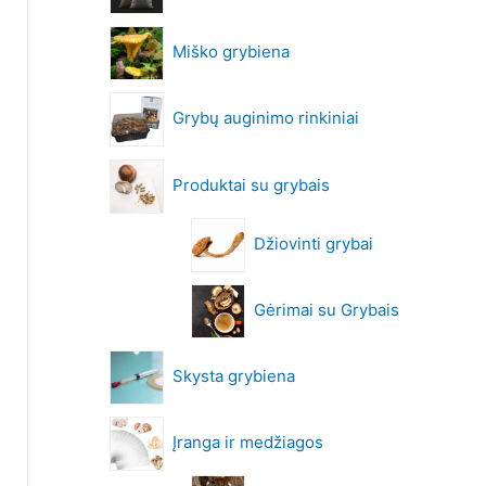
Miško grybiena
Grybų auginimo rinkiniai
Produktai su grybais
Džiovinti grybai
Gėrimai su Grybais
Skysta grybiena
Įranga ir medžiagos