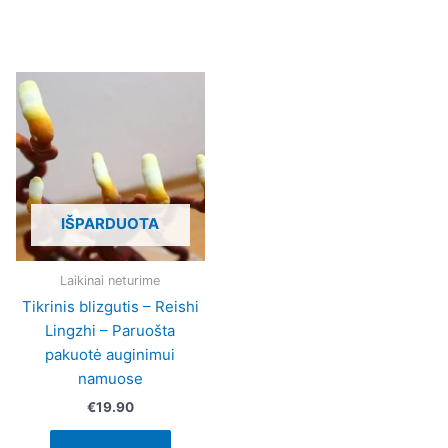
This
product
has
multiple
variants.
The
IŠPARDUOTA
options
may
be
Laikinai neturime
chosen
Tikrinis blizgutis – Reishi
on
Lingzhi – Paruošta
the
pakuotė auginimui
product
namuose
page
€
19.90