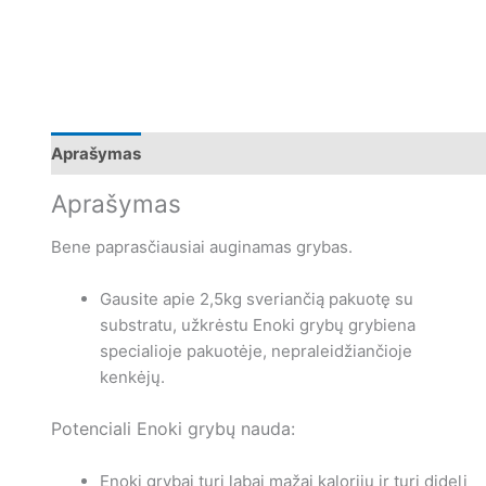
Aprašymas
Papildoma informacija
Atsiliepimai (0)
Aprašymas
Bene paprasčiausiai auginamas grybas.
Gausite apie 2,5kg sveriančią pakuotę su
substratu, užkrėstu Enoki grybų grybiena
specialioje pakuotėje, nepraleidžiančioje
kenkėjų.
Potenciali Enoki grybų nauda:
Enoki grybai turi labai mažai kalorijų ir turi didelį