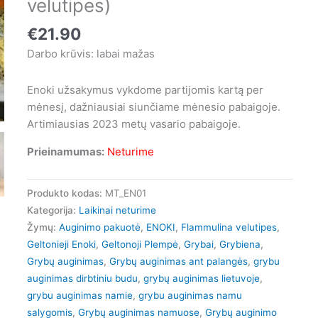
velutipes)
€
21.90
Darbo krūvis: labai mažas
Enoki užsakymus vykdome partijomis kartą per
mėnesį, dažniausiai siunčiame mėnesio pabaigoje.
Artimiausias 2023 metų vasario pabaigoje.
Prieinamumas:
Neturime
Produkto kodas:
MT_EN01
Kategorija:
Laikinai neturime
Žymų:
Auginimo pakuotė
,
ENOKI
,
Flammulina velutipes
,
Geltonieji Enoki
,
Geltonoji Plempė
,
Grybai
,
Grybiena
,
Grybų auginimas
,
Grybų auginimas ant palangės
,
grybu
auginimas dirbtiniu budu
,
grybų auginimas lietuvoje
,
grybu auginimas namie
,
grybu auginimas namu
salygomis
,
Grybų auginimas namuose
,
Grybų auginimo