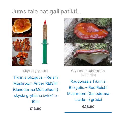
Jums taip pat gali patikti…
Skysta grybiena
Grybiena auginimui ant
substratų
Tikrinis blizgutis – Reishi
Raudonasis Tikrinis
Mushroom Antler REISHI
Blizgutis – Red Reishi
(Ganoderma Multipileum)
Mushroom (Ganoderma
skysta grybiena švirkšte
lucidum) grūdai
10ml
€
28.90
€
13.90