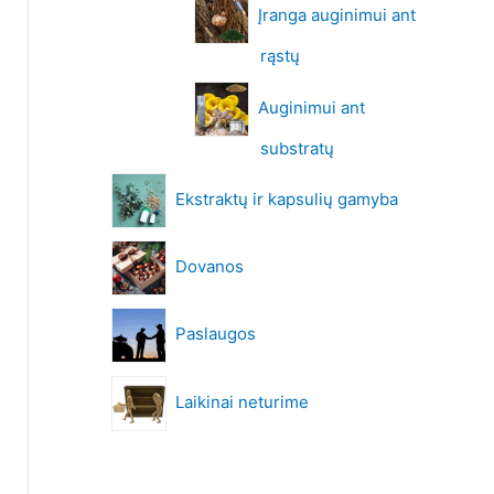
Įranga auginimui ant
rąstų
Auginimui ant
substratų
Ekstraktų ir kapsulių gamyba
Dovanos
Paslaugos
Laikinai neturime